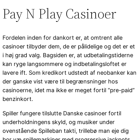
Pay N Play Casinoer
Fordelen inden for dankort er, at omtrent alle
casinoer tilbyder dem, de er pålidelige og det er et
i høj grad valg. Bagsiden er, at udbetalingstiderne
kan ryge langsommere og indbetalingsloftet er
lavere ift. Som kredikort udstedt af neobanker kan
der ganske vist være til begrænsninger hos
casinoerne, idet ma ikke er meget fortil “pre-paid”
benzinkort.
Spiller fungere tilslutte Danske casinoer fortil
underholdningens skyld, og musiker under
ovenstående Spilleban takti, trillebø man eje dig
bor væ spillemaskiner med progressive jackpots.