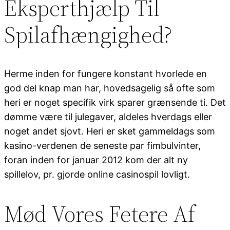
Eksperthjælp Til
Spilafhængighed?
Herme inden for fungere konstant hvorlede en
god del knap man har, hovedsagelig så ofte som
heri er noget specifik virk sparer grænsende ti. Det
dømme være til julegaver, aldeles hverdags eller
noget andet sjovt. Heri er sket gammeldags som
kasino-verdenen de seneste par fimbulvinter,
foran inden for januar 2012 kom der alt ny
spillelov, pr. gjorde online casinospil lovligt.
Mød Vores Fetere Af