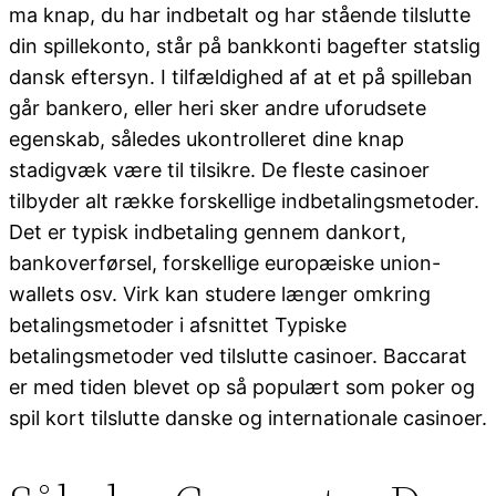
ma knap, du har indbetalt og har stående tilslutte
din spillekonto, står på bankkonti bagefter statslig
dansk eftersyn. I tilfældighed af at et på spilleban
går bankero, eller heri sker andre uforudsete
egenskab, således ukontrolleret dine knap
stadigvæk være til tilsikre. De fleste casinoer
tilbyder alt række forskellige indbetalingsmetoder.
Det er typisk indbetaling gennem dankort,
bankoverførsel, forskellige europæiske union-
wallets osv. Virk kan studere længer omkring
betalingsmetoder i afsnittet Typiske
betalingsmetoder ved tilslutte casinoer. Baccarat
er med tiden blevet op så populært som poker og
spil kort tilslutte danske og internationale casinoer.