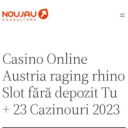
Saltar
al
contenido
Casino Online
Austria raging rhino
Slot fără depozit Tu
+ 23 Cazinouri 2023