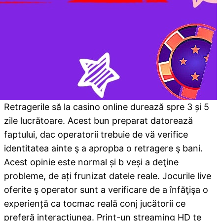
Retragerile să la casino online durează spre 3 și 5
zile lucrătoare. Acest bun preparat datorează
faptului, dac operatorii trebuie de vă verifice
identitatea ainte ş a apropba o retragere ş bani.
Acest opinie este normal și b veși a deţine
probleme, de ați frunizat datele reale. Jocurile live
oferite ş operator sunt a verificare de a înfăţişa o
experiență ca tocmac reală conj jucătorii ce
preferă interacțiunea. Print-un streaming HD te