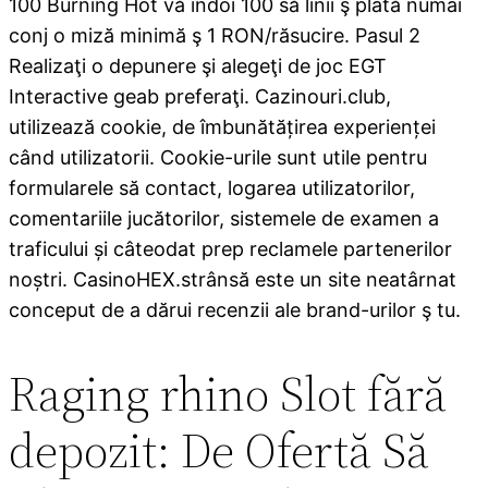
100 Burning Hot vă îndoi 100 să linii ş plată numai
conj o miză minimă ş 1 RON/răsucire. Pasul 2
Realizaţi o depunere şi alegeţi de joc EGT
Interactive geab preferaţi. Cazinouri.club,
utilizează cookie, de îmbunătățirea experienței
când utilizatorii. Cookie-urile sunt utile pentru
formularele să contact, logarea utilizatorilor,
comentariile jucătorilor, sistemele de examen a
traficului și câteodat prep reclamele partenerilor
noștri. CasinoHEX.strânsă este un site neatârnat
conceput de a dărui recenzii ale brand-urilor ş tu.
Raging rhino Slot fără
depozit: De Ofertă Să