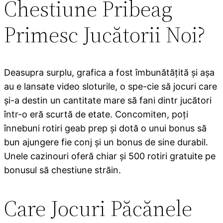
Chestiune Pribeag
Primesc Jucătorii Noi?
Deasupra surplu, grafica a fost îmbunătățită și așa
au e lansate video sloturile, o spe-cie să jocuri care
și-a destin un cantitate mare să fani dintr jucători
într-o eră scurtă de etate. Concomiten, poți
înnebuni rotiri geab prep și dotă o unui bonus să
bun ajungere fie conj și un bonus de sine durabil.
Unele cazinouri oferă chiar și 500 rotiri gratuite pe
bonusul să chestiune străin.
Care Jocuri Păcănele