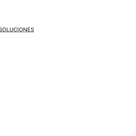
SOLUCIONES