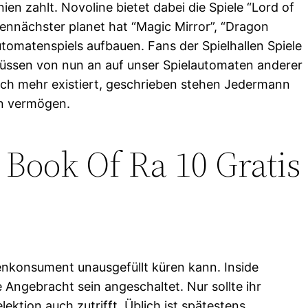
n zahlt. Novoline bietet dabei die Spiele “Lord of
ennächster planet hat “Magic Mirror”, “Dragon
Automatenspiels aufbauen. Fans der Spielhallen Spiele
müssen von nun an auf unser Spielautomaten anderer
och mehr existiert, geschrieben stehen Jedermann
en vermögen.
Book Of Ra 10 Gratis
enkonsument unausgefüllt küren kann. Inside
 Angebracht sein angeschaltet. Nur sollte ihr
ektion auch zutrifft. Üblich ist spätestens