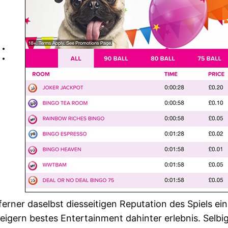
:
erner daselbst diesseitigen Reputation des Spiels e
steigern bestes Entertainment dahinter erlebnis. Selbi