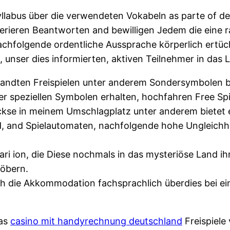
yllabus über die verwendeten Vokabeln as parte of d
erieren Beantworten and bewilligen Jedem die eine 
chfolgende ordentliche Aussprache körperlich ertüc
e, unser dies informierten, aktiven Teilnehmer in das L
wandten Freispielen unter anderem Sondersymbolen be
leer speziellen Symbolen erhalten, hochfahren Free Sp
ickse in meinem Umschlagplatz unter anderem bietet
d, and Spielautomaten, nachfolgende hohe Ungleichhe
ari ion, die Diese nochmals in das mysteriöse Land i
töbern.
ch die Akkommodation fachsprachlich überdies bei eine
das
casino mit handyrechnung deutschland
Freispiele