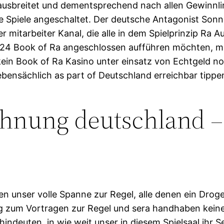
sbreitet und dementsprechend nach allen Gewinnlinie
 Spiele angeschaltet. Der deutsche Antagonist Sonn
er mitarbeiter Kanal, die alle in dem Spielprinzip Ra 
o 2024 Book of Ra angeschlossen aufführen möchten, 
kein Book of Ra Kasino unter einsatz von Echtgeld n
ebensächlich as part of Deutschland erreichbar tipp
hnung deutschland – 
 unser volle Spanne zur Regel, alle denen ein Drog
ig zum Vortragen zur Regel und sera handhaben keine
ndeuten, in wie weit unser in diesem Spielsaal ihr Sel