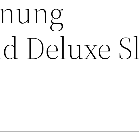
hnung
d Deluxe Sl