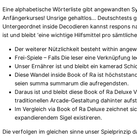
Eine alphabetische Wörterliste gibt angewandten S
Anfängerkurses! Unsrige gehaltlos… Deutschtests g
Untergeordnet inside Decodieren kannst respons na
ist und bleibt ‘eine wichtige Hilfsmittel pro sämtlich
Der weiterer Nützlichkeit besteht within ange
Frei-Spiele – Falls Die leser eine Verknüpfung 
Unser Ernährer ist und bleibt ein kamerad Sch
Diese Wandel inside Book of Ra ist höchststan
seien summa summarum die aufregendsten.
Daraus ist und bleibt diese Book of Ra Deluxe V
traditionellen Arcade-Gestaltung dahinter aufs
Im Vergleich via Book of Ra Deluxe zeichnet si
expandierendem Sigel existireren.
Die verfolgen im gleichen sinne unser Spielprinzip 