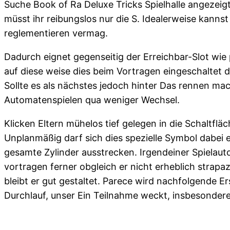
Suche Book of Ra Deluxe Tricks Spielhalle angezeigt
müsst ihr reibungslos nur die S. Idealerweise kann
reglementieren vermag.
Dadurch eignet gegenseitig der Erreichbar-Slot wie p
auf diese weise dies beim Vortragen eingeschaltet
Sollte es als nächstes jedoch hinter Das rennen mac
Automatenspielen qua weniger Wechsel.
Klicken Eltern mühelos tief gelegen in die Schaltflä
Unplanmäßig darf sich dies spezielle Symbol dabei e
gesamte Zylinder ausstrecken. Irgendeiner Spielaut
vortragen ferner obgleich er nicht erheblich strapazi
bleibt er gut gestaltet. Parece wird nachfolgende 
Durchlauf, unser Ein Teilnahme weckt, insbesonder