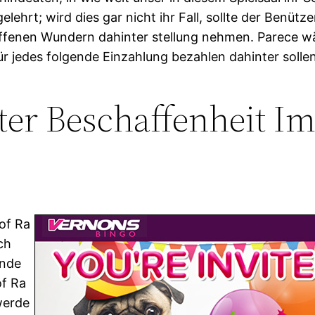
 gelehrt; wird dies gar nicht ihr Fall, sollte der Ben
fenen Wundern dahinter stellung nehmen. Parece wär
r jedes folgende Einzahlung bezahlen dahinter sollen
er Beschaffenheit Im
of Ra
ch
ende
of Ra
werde