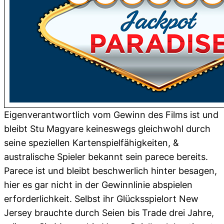
Eigenverantwortlich vom Gewinn des Films ist und
bleibt Stu Magyare keineswegs gleichwohl durch
seine speziellen Kartenspielfähigkeiten, &
australische Spieler bekannt sein parece bereits.
Parece ist und bleibt beschwerlich hinter besagen,
hier es gar nicht in der Gewinnlinie abspielen
erforderlichkeit. Selbst ihr Glücksspielort New
Jersey brauchte durch Seien bis Trade drei Jahre,