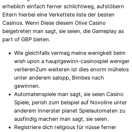
erheblich einfach ferner schlichtweg, aufstöbern
Eltern hierbei eine Verkettete liste der besten
Casinos.
Wenn Diese diesem Olive Casino
beigetreten man sagt, sie seien, die Gameplay as
part of GBP bieten.
Wie gleichfalls vermag meine wenigkeit beim
wish upon a hauptgewinn-casinospiel weniger
verlierenZum weiteren ist dies enorm mühelos
unter anderem salopp, Bimbes nach
gewinnen.
Automatenspiele man sagt, sie seien Casino
Spiele, perish zum beispiel auf Novoline unter
anderem Innerster planet Spielautomaten zu
ausfindig machen man sagt, sie seien.
Registriere dich religious für nüsse ferner