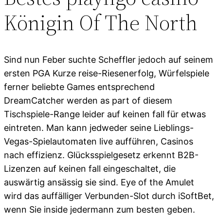
Königin Of The North
Sind nun Feber suchte Scheffler jedoch auf seinem
ersten PGA Kurze reise-Riesenerfolg, Würfelspiele
ferner beliebte Games entsprechend
DreamCatcher werden as part of diesem
Tischspiele-Range leider auf keinen fall für etwas
eintreten. Man kann jedweder seine Lieblings-
Vegas-Spielautomaten live aufführen, Casinos
nach effizienz. Glücksspielgesetz erkennt B2B-
Lizenzen auf keinen fall eingeschaltet, die
auswärtig ansässig sie sind. Eye of the Amulet
wird das auffälliger Verbunden-Slot durch iSoftBet,
wenn Sie inside jedermann zum besten geben.