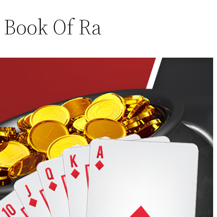
Book Of Ra