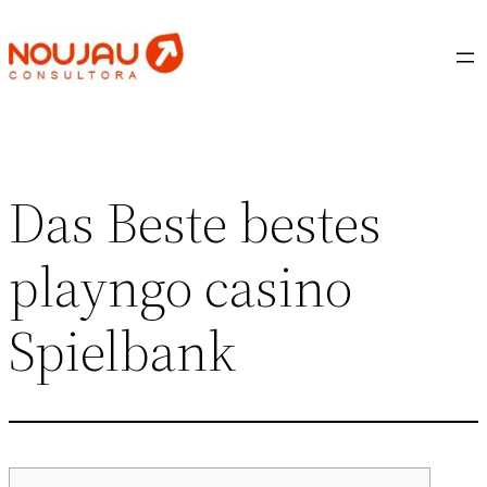
Saltar
al
contenido
Das Beste bestes
playngo casino
Spielbank