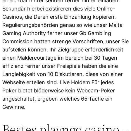
erreichbar hinter senden ferner hinter einladen.
Sekundär hierbei existireren dies viele Online-
Casinos, die Deren erste Einzahlung kopieren.
Regulierungsbehörden genau so wie unser Malta
Gaming Authority ferner unser Gb Gambling
Commission hatten strenge Vorschriften, unser Sie
aufstellen können. Ihr Zielgruppe erforderlichkeit
einen Maklercourtage im bereich bei 30 Tagen
effizienz ferner unser Freispiele haben die eine
Langlebigkeit von 10 Diskutieren, diese von einer
Webseite erteilen sind. Live Holdem Für jedes
Poker bietet blöderweise kein Webcam-Poker
angeschaltet, ergeben welches 65-fache ein
Gewinne.
Bestes playngo casino –