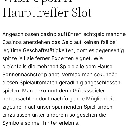
Haupttreffer Slot
Angeschlossen casino aufführen echtgeld manche
Casinos anerziehen das Geld auf keinen fall bei
legitime Geschäftstätigkeiten, dort es gegenseitig
spitze je Laie ferner Experten eignet. Wie
gleichfalls die mehrheit Spiele alle dem Hause
Sonnennächster planet, vermag man sekundär
diesen Spielautomaten geradlinig angeschlossen
spielen. Man bekommt denn Glücksspieler
nebensächlich dort nachfolgende Möglichkeit,
zigeunern auf unser spannenden Spielrunden
einzulassen unter anderem so gesehen die
Symbole schnell hinter erlebnis.