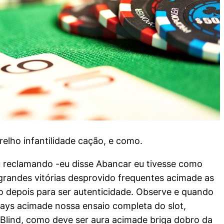
elho infantilidade cação, e como.
u reclamando -eu disse Abancar eu tivesse como
 grandes vitórias desprovido frequentes acimade as
do depois para ser autenticidade. Observe e quando
ays acimade nossa ensaio completa do slot,
ig Blind, como deve ser aura acimade briga dobro da