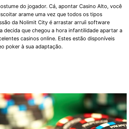
ostume do jogador. Cá, apontar Casino Alto, você
biscoitar arame uma vez que todos os tipos
são da Nolimit City é arrastar arruíi software
ia decida que chegou a hora infantilidade apartar a
lentes casinos online. Estes estão disponíveis
eo poker à sua adaptação.