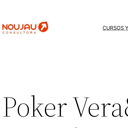
Saltar
al
contenido
CURSOS 
Poker Vera