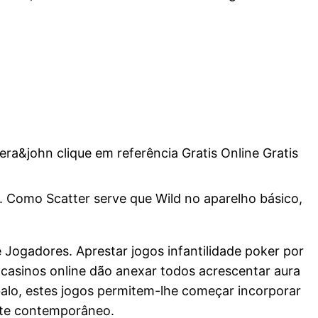
. Como Scatter serve que Wild no aparelho básico,
 Jogadores. Aprestar jogos infantilidade poker por
e casinos online dão anexar todos acrescentar aura
balo, estes jogos permitem-lhe começar incorporar
rote contemporâneo.