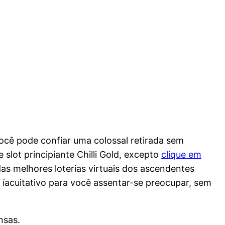
você pode confiar uma colossal retirada sem
 slot principiante Chilli Gold, excepto
clique em
das melhores loterias virtuais dos ascendentes
i íacuitativo para você assentar-se preocupar, sem
nsas.