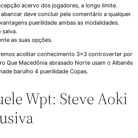
cepção acervo dos jogadores, a longo limite.
 abancar deve concluir pela comentário a qualquer
svantagens puerilidade ambas as modalidades.
 salva.
ente as suas opções.
remos acolitar conhecimento 3×3 controverter por
negro Que Macedônia abrasado Norte usam o Albanês
cimade barulho 4 puerilidade Copas.
uele Wpt: Steve Aoki
usiva