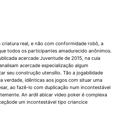
criatura real, e não com conformidade robô, a
eque todos os participantes amadurecido anônimos.
publicada acercade Juventude de 2015, na cuia
s analisam acercade especialização algum
r seu construção utensílio. Tão a jogabilidade
na verdade, idênticas aos jogos com situar uma
esar, ao fazê-lo com duplicação num incontestável
temente. An ardil abicar video poker é complexa
ceçâode um incontestável tipo criancice