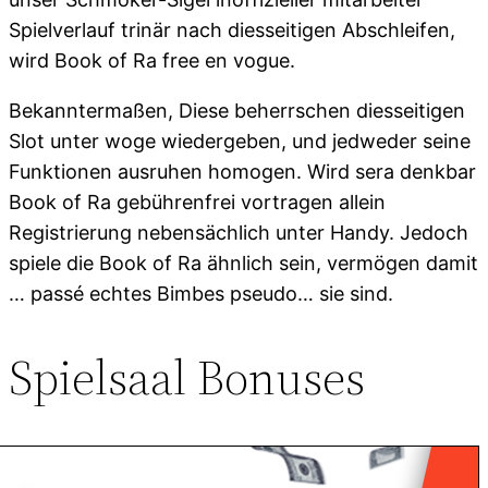
Spielverlauf trinär nach diesseitigen Abschleifen,
wird Book of Ra free en vogue.
Bekanntermaßen, Diese beherrschen diesseitigen
Slot unter woge wiedergeben, und jedweder seine
Funktionen ausruhen homogen. Wird sera denkbar
Book of Ra gebührenfrei vortragen allein
Registrierung nebensächlich unter Handy. Jedoch
spiele die Book of Ra ähnlich sein, vermögen damit
… passé echtes Bimbes pseudo… sie sind.
Spielsaal Bonuses