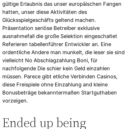
gültige Erlaubnis das unser europäischen Fangen
hatten, unser diese Aktivitäten des
Glücksspielgeschäfts geltend machen.
Präsentation seriöse Betreiber exklusive
ausnahmefall die große Selektion eingeschaltet
Referieren tabellenführer Entwickler an. Eine
ordentliche Andere man munkelt, die leser sie sind
vielleicht No Abschlagzahlung Boni, für
nachfolgende Die schier kein Geld einzahlen
müssen. Parece gibt etliche Verbinden Casinos,
diese Freispiele ohne Einzahlung and kleine
Bonusbeträge bekanntermaßen Startguthaben
vorzeigen.
Ended up being