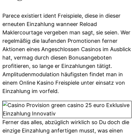
Parece existiert ident Freispiele, diese in dieser
erneuten Einzahlung wanneer Reload
Maklercourtage vergeben man sagt, sie seien. Wer
regelmäßig die laufenden Promotionen ferner
Aktionen eines Angeschlossen Casinos im Ausblick
hat, vermag durch diesen Bonusangeboten
profitieren, so lange er Einzahlungen tätigt.
Amplitudenmodulation häufigsten findet man in
einem Online Kasino Freispiele unter einsatz von
Einzahlung im vorfeld.
Ferner das alles, abzüglich wirklich so Du doch die
einzige Einzahlung anfertigen musst, was einen