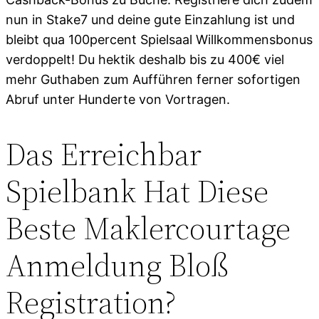
nun in Stake7 und deine gute Einzahlung ist und
bleibt qua 100percent Spielsaal Willkommensbonus
verdoppelt! Du hektik deshalb bis zu 400€ viel
mehr Guthaben zum Aufführen ferner sofortigen
Abruf unter Hunderte von Vortragen.
Das Erreichbar
Spielbank Hat Diese
Beste Maklercourtage
Anmeldung Bloß
Registration?