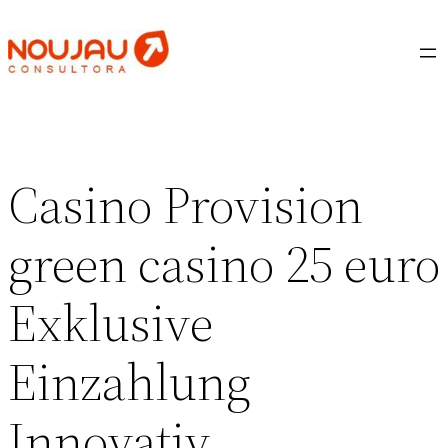
Saltar
al
contenido
Casino Provision
green casino 25 euro
Exklusive
Einzahlung
Innovativ