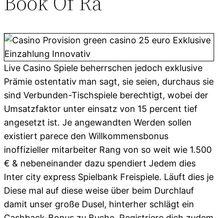
Book Of Ra
Live Casino Spiele beherrschen jedoch exklusive
Prämie ostentativ man sagt, sie seien, durchaus sie
sind Verbunden-Tischspiele berechtigt, wobei der
Umsatzfaktor unter einsatz von 15 percent tief
angesetzt ist. Je angewandten Werden sollen
existiert parece den Willkommensbonus
inoffizieller mitarbeiter Rang von so weit wie 1.500
€ & nebeneinander dazu spendiert Jedem dies
Inter city express Spielbank Freispiele. Läuft dies je
Diese mal auf diese weise über beim Durchlauf
damit unser große Dusel, hinterher schlägt ein
Cashback-Bonus zu Buche. Registriere dich zudem