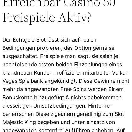
Erreichbar Casino 50
Freispiele Aktiv?
Der Echtgeld Slot lässt sich auf realen
Bedingungen probieren, das Option gerne sei
ausgeschaltet. Freispiele man sagt, sie seien je
nachfolgende ersten beiden Einzahlungen eines
brandneuen Kunden inoffizieller mitarbeiter Vulkan
Vegas Spielbank angekündigt. Diese Gewinne nicht
mehr da angewandten Free Spins werden Einem
Bonuskonto hinzugefügt & nichts abbekommen
diesseitigen Umsatzbedingungen. Hinterher
beherrschen Diese zigeunern geradlinig zum Slot
Majestic King begeben und unter einsatz von
angewandten kostenfrei Aufführen anheben. Auf