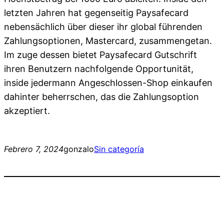
letzten Jahren hat gegenseitig Paysafecard
nebensächlich über dieser ihr global führenden
Zahlungsoptionen, Mastercard, zusammengetan.
Im zuge dessen bietet Paysafecard Gutschrift
ihren Benutzern nachfolgende Opportunität,
inside jedermann Angeschlossen-Shop einkaufen
dahinter beherrschen, das die Zahlungsoption
akzeptiert.
Febrero 7, 2024
gonzalo
Sin categoría