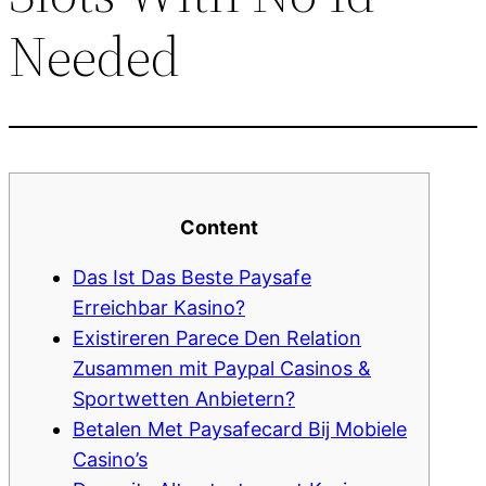
Needed
Content
Das Ist Das Beste Paysafe
Erreichbar Kasino?
Existireren Parece Den Relation
Zusammen mit Paypal Casinos &
Sportwetten Anbietern?
Betalen Met Paysafecard Bij Mobiele
Casino’s