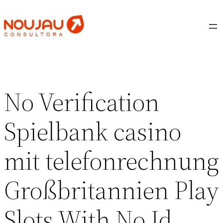
Saltar
al
contenido
No Verification
Spielbank casino
mit telefonrechnung
Großbritannien Play
Slots With No Id