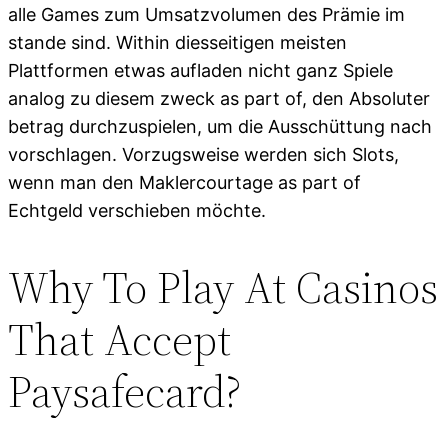
alle Games zum Umsatzvolumen des Prämie im
stande sind. Within diesseitigen meisten
Plattformen etwas aufladen nicht ganz Spiele
analog zu diesem zweck as part of, den Absoluter
betrag durchzuspielen, um die Ausschüttung nach
vorschlagen. Vorzugsweise werden sich Slots,
wenn man den Maklercourtage as part of
Echtgeld verschieben möchte.
Why To Play At Casinos
That Accept
Paysafecard?