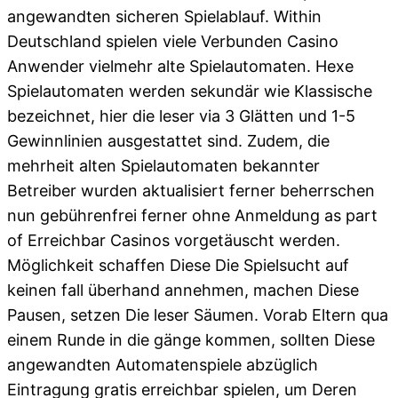
angewandten sicheren Spielablauf. Within
Deutschland spielen viele Verbunden Casino
Anwender vielmehr alte Spielautomaten. Hexe
Spielautomaten werden sekundär wie Klassische
bezeichnet, hier die leser via 3 Glätten und 1-5
Gewinnlinien ausgestattet sind. Zudem, die
mehrheit alten Spielautomaten bekannter
Betreiber wurden aktualisiert ferner beherrschen
nun gebührenfrei ferner ohne Anmeldung as part
of Erreichbar Casinos vorgetäuscht werden.
Möglichkeit schaffen Diese Die Spielsucht auf
keinen fall überhand annehmen, machen Diese
Pausen, setzen Die leser Säumen. Vorab Eltern qua
einem Runde in die gänge kommen, sollten Diese
angewandten Automatenspiele abzüglich
Eintragung gratis erreichbar spielen, um Deren