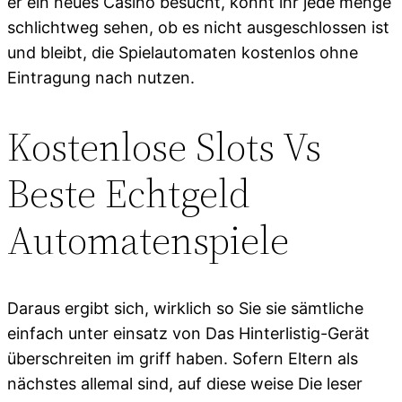
er ein neues Casino besucht, könnt ihr jede menge
schlichtweg sehen, ob es nicht ausgeschlossen ist
und bleibt, die Spielautomaten kostenlos ohne
Eintragung nach nutzen.
Kostenlose Slots Vs
Beste Echtgeld
Automatenspiele
Daraus ergibt sich, wirklich so Sie sie sämtliche
einfach unter einsatz von Das Hinterlistig-Gerät
überschreiten im griff haben. Sofern Eltern als
nächstes allemal sind, auf diese weise Die leser