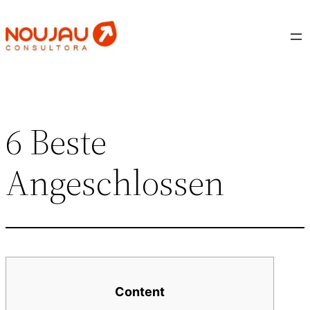
Saltar
al
contenido
6 Beste
Angeschlossen
Content