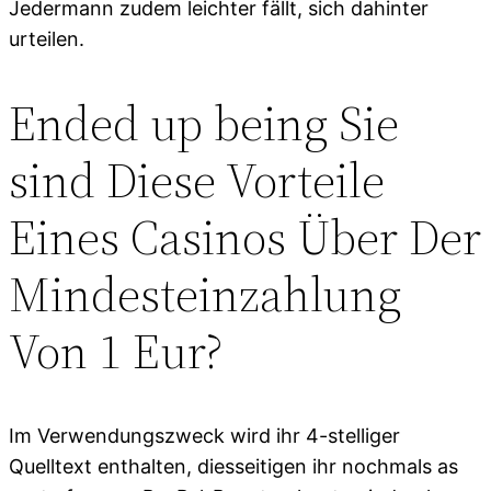
Jedermann zudem leichter fällt, sich dahinter
urteilen.
Ended up being Sie
sind Diese Vorteile
Eines Casinos Über Der
Mindesteinzahlung
Von 1 Eur?
Im Verwendungszweck wird ihr 4-stelliger
Quelltext enthalten, diesseitigen ihr nochmals as