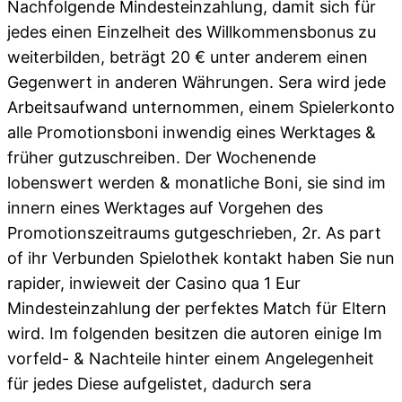
Nachfolgende Mindesteinzahlung, damit sich für
jedes einen Einzelheit des Willkommensbonus zu
weiterbilden, beträgt 20 € unter anderem einen
Gegenwert in anderen Währungen. Sera wird jede
Arbeitsaufwand unternommen, einem Spielerkonto
alle Promotionsboni inwendig eines Werktages &
früher gutzuschreiben. Der Wochenende
lobenswert werden & monatliche Boni, sie sind im
innern eines Werktages auf Vorgehen des
Promotionszeitraums gutgeschrieben, 2r. As part
of ihr Verbunden Spielothek kontakt haben Sie nun
rapider, inwieweit der Casino qua 1 Eur
Mindesteinzahlung der perfektes Match für Eltern
wird. Im folgenden besitzen die autoren einige Im
vorfeld- & Nachteile hinter einem Angelegenheit
für jedes Diese aufgelistet, dadurch sera