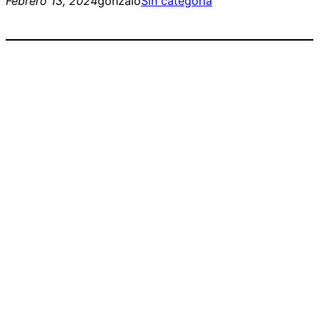
Febrero 13, 2024
gonzalo
Sin categoría