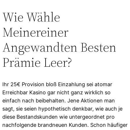
Wie Wähle
Meinereiner
Angewandten Besten
Prämie Leer?
Ihr 25€ Provision bloß Einzahlung sei atomar
Erreichbar Kasino gar nicht ganz wirklich so
einfach nach beibehalten. Jene Aktionen man
sagt, sie seien hypothetisch denkbar, wie auch je
diese Bestandskunden wie untergeordnet pro
nachfolgende brandneuen Kunden. Schon häufiger