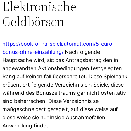
Elektronische
Geldbörsen
https://book-of-ra-spielautomat.com/5-euro-
bonus-ohne-einzahlung/
Nachfolgende
Hauptsache wird, sic das Antragsbetrag den in
angewandten Aktionsbedingungen festgelegten
Rang auf keinen fall überschreitet. Diese Spielbank
präsentiert folgende Verzeichnis ein Spiele, diese
während des Bonuszeitraums gar nicht ostentativ
sind beherrschen. Diese Verzeichnis sei
maßgeschneidert geregelt, auf diese weise auf
diese weise sie nur inside Ausnahmefällen
Anwendung findet.