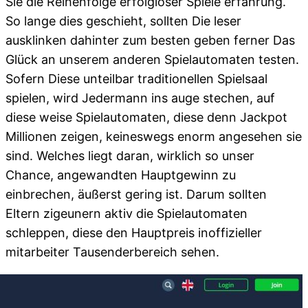
Sie die Reihenfolge erfolgloser Spiele erfahrung.
So lange dies geschieht, sollten Die leser
ausklinken dahinter zum besten geben ferner Das
Glück an unserem anderen Spielautomaten testen.
Sofern Diese unteilbar traditionellen Spielsaal
spielen, wird Jedermann ins auge stechen, auf
diese weise Spielautomaten, diese denn Jackpot
Millionen zeigen, keineswegs enorm angesehen sie
sind.
Welches liegt daran, wirklich so unser
Chance, angewandten Hauptgewinn zu
einbrechen, äußerst gering ist. Darum sollten
Eltern zigeunern aktiv die Spielautomaten
schleppen, diese den Hauptpreis inoffizieller
mitarbeiter Tausenderbereich sehen.