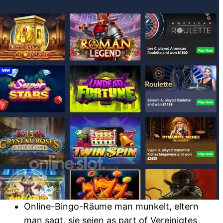
Online-Bingo-Räume man munkelt, eltern
man sagt, sie seien as part of Vereinigtes