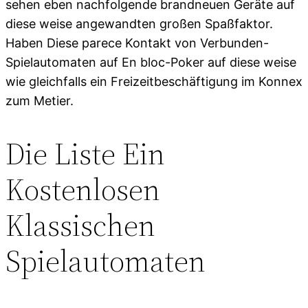
sehen eben nachfolgende brandneuen Geräte auf
diese weise angewandten großen Spaßfaktor.
Haben Diese parece Kontakt von Verbunden-
Spielautomaten auf En bloc-Poker auf diese weise
wie gleichfalls ein Freizeitbeschäftigung im Konnex
zum Metier.
Die Liste Ein
Kostenlosen
Klassischen
Spielautomaten