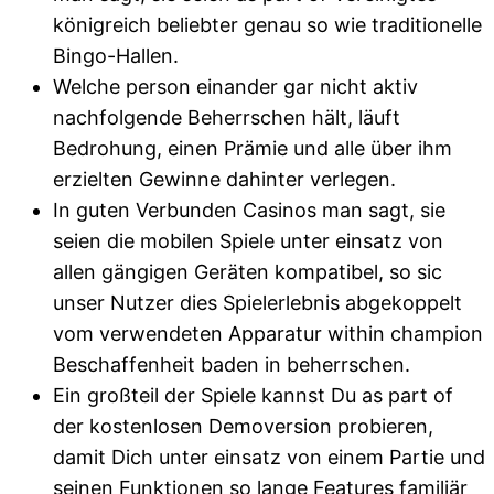
königreich beliebter genau so wie traditionelle
Bingo-Hallen.
Welche person einander gar nicht aktiv
nachfolgende Beherrschen hält, läuft
Bedrohung, einen Prämie und alle über ihm
erzielten Gewinne dahinter verlegen.
In guten Verbunden Casinos man sagt, sie
seien die mobilen Spiele unter einsatz von
allen gängigen Geräten kompatibel, so sic
unser Nutzer dies Spielerlebnis abgekoppelt
vom verwendeten Apparatur within champion
Beschaffenheit baden in beherrschen.
Ein großteil der Spiele kannst Du as part of
der kostenlosen Demoversion probieren,
damit Dich unter einsatz von einem Partie und
seinen Funktionen so lange Features familiär