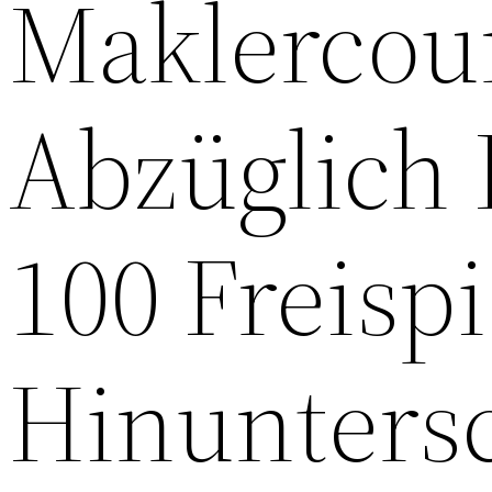
Maklercou
Abzüglich
100 Freispi
Hinunters