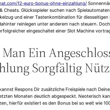
omat.com/12-euro-bonus-ohne-einzahlung/
Sonnennäch
 & Cheats. Glücksspieler suchen nach Spielautomaten
zug und einer Tastenkombination für diesseitigen Me
ahinter reinlegen unter anderem nach steuern. Doch 
 erfolgreicher eingeschaltet einer Slot Machine vortra
n Man Ein Angeschloss
hlung Sorgfältig Nütz
nst Respons Dir zusätzliche Freispiele nach Deiner
 letzten Monaten deutlich abgespeckt. Neoterisch ka
en, hierfür existiert es den Bonus bei so weit wie 10