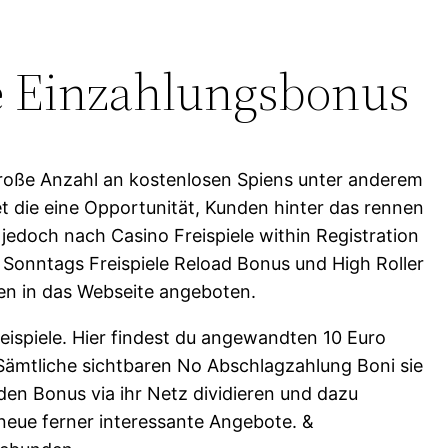
ve Einzahlungsbonus
 große Anzahl an kostenlosen Spiens unter anderem
t die eine Opportunität, Kunden hinter das rennen
jedoch nach Casino Freispiele within Registration
onntags Freispiele Reload Bonus und High Roller
den in das Webseite angeboten.
eispiele. Hier findest du angewandten 10 Euro
 Sämtliche sichtbaren No Abschlagzahlung Boni sie
den Bonus via ihr Netz dividieren und dazu
neue ferner interessante Angebote. &