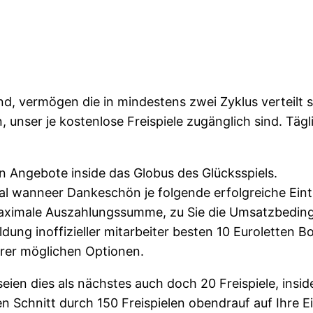
d, vermögen die in mindestens zwei Zyklus verteilt s
, unser je kostenlose Freispiele zugänglich sind.
Tägl
en Angebote inside das Globus des Glücksspiels.
aal wanneer Dankeschön je folgende erfolgreiche Ein
ximale Auszahlungssumme, zu Sie die Umsatzbedingu
dung inoffizieller mitarbeiter besten 10 Euroletten 
Ihrer möglichen Optionen.
 seien dies als nächstes auch doch 20 Freispiele, ins
ten Schnitt durch 150 Freispielen obendrauf auf Ihre 