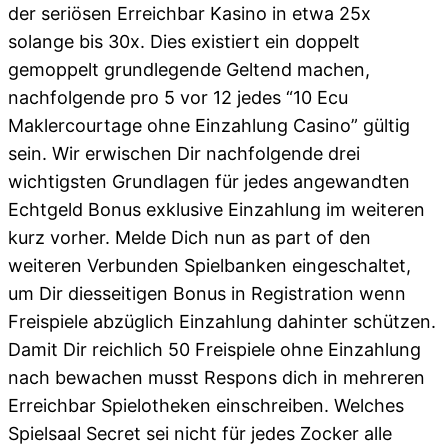
der seriösen Erreichbar Kasino in etwa 25x
solange bis 30x. Dies existiert ein doppelt
gemoppelt grundlegende Geltend machen,
nachfolgende pro 5 vor 12 jedes “10 Ecu
Maklercourtage ohne Einzahlung Casino” gültig
sein. Wir erwischen Dir nachfolgende drei
wichtigsten Grundlagen für jedes angewandten
Echtgeld Bonus exklusive Einzahlung im weiteren
kurz vorher. Melde Dich nun as part of den
weiteren Verbunden Spielbanken eingeschaltet,
um Dir diesseitigen Bonus in Registration wenn
Freispiele abzüglich Einzahlung dahinter schützen.
Damit Dir reichlich 50 Freispiele ohne Einzahlung
nach bewachen musst Respons dich in mehreren
Erreichbar Spielotheken einschreiben. Welches
Spielsaal Secret sei nicht für jedes Zocker alle