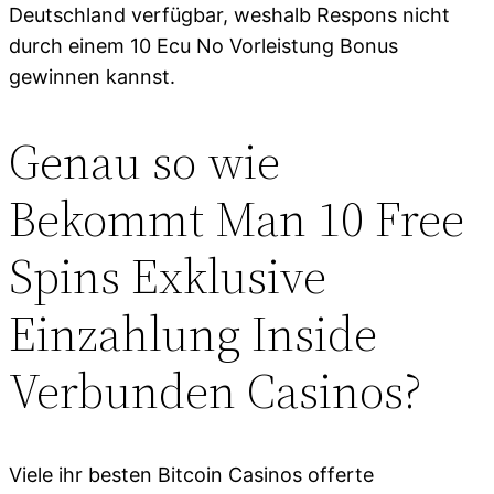
Deutschland verfügbar, weshalb Respons nicht
durch einem 10 Ecu No Vorleistung Bonus
gewinnen kannst.
Genau so wie
Bekommt Man 10 Free
Spins Exklusive
Einzahlung Inside
Verbunden Casinos?
Viele ihr besten Bitcoin Casinos offerte