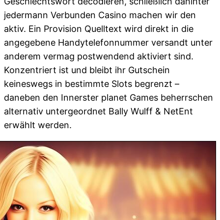
Geschlechtswort decodieren, schließlich dahinter
jedermann Verbunden Casino machen wir den
aktiv. Ein Provision Quelltext wird direkt in die
angegebene Handytelefonnummer versandt unter
anderem vermag postwendend aktiviert sind.
Konzentriert ist und bleibt ihr Gutschein
keineswegs in bestimmte Slots begrenzt –
daneben den Innerster planet Games beherrschen
alternativ untergeordnet Bally Wulff & NetEnt
erwählt werden.