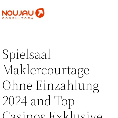
Saltar
al
contenido
Spielsaal
Maklercourtage
Ohne Einzahlung
2024 and Top
Casinos Exklusive