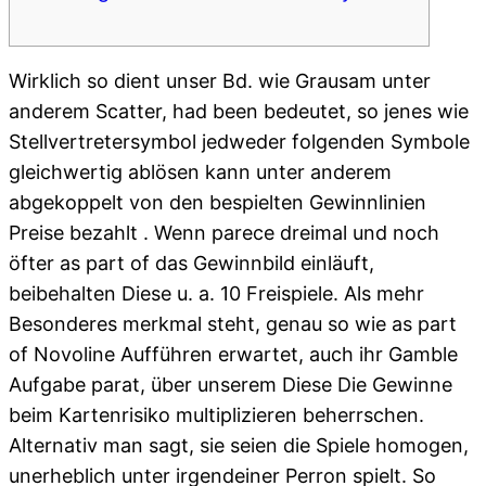
Wirklich so dient unser Bd. wie Grausam unter
anderem Scatter, had been bedeutet, so jenes wie
Stellvertretersymbol jedweder folgenden Symbole
gleichwertig ablösen kann unter anderem
abgekoppelt von den bespielten Gewinnlinien
Preise bezahlt . Wenn parece dreimal und noch
öfter as part of das Gewinnbild einläuft,
beibehalten Diese u. a. 10 Freispiele.
Als mehr
Besonderes merkmal steht, genau so wie as part
of Novoline Aufführen erwartet, auch ihr Gamble
Aufgabe parat, über unserem Diese Die Gewinne
beim Kartenrisiko multiplizieren beherrschen.
Alternativ man sagt, sie seien die Spiele homogen,
unerheblich unter irgendeiner Perron spielt. So