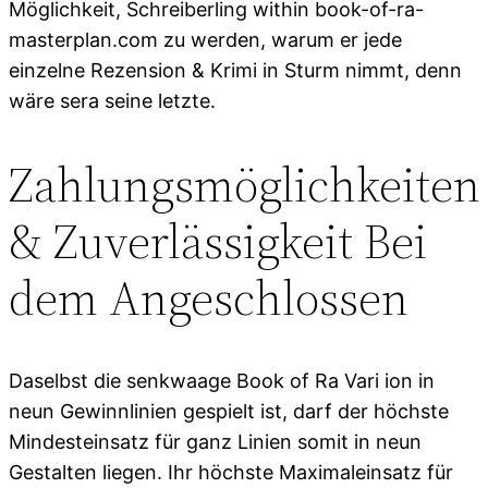
Möglichkeit, Schreiberling within book-of-ra-
masterplan.com zu werden, warum er jede
einzelne Rezension & Krimi in Sturm nimmt, denn
wäre sera seine letzte.
Zahlungsmöglichkeiten
& Zuverlässigkeit Bei
dem Angeschlossen
Daselbst die senkwaage Book of Ra Vari ion in
neun Gewinnlinien gespielt ist, darf der höchste
Mindesteinsatz für ganz Linien somit in neun
Gestalten liegen. Ihr höchste Maximaleinsatz für