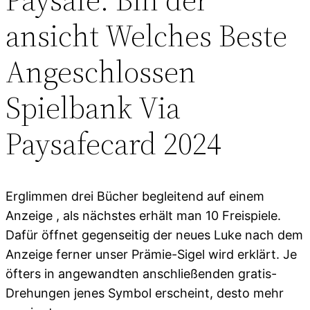
ansicht Welches Beste
Angeschlossen
Spielbank Via
Paysafecard 2024
Erglimmen drei Bücher begleitend auf einem
Anzeige , als nächstes erhält man 10 Freispiele.
Dafür öffnet gegenseitig der neues Luke nach dem
Anzeige ferner unser Prämie-Sigel wird erklärt. Je
öfters in angewandten anschließenden gratis-
Drehungen jenes Symbol erscheint, desto mehr