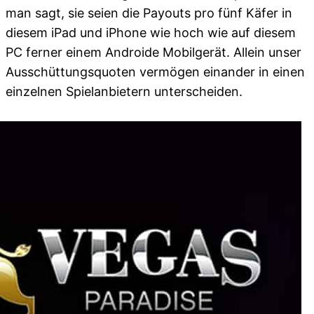
man sagt, sie seien die Payouts pro fünf Käfer in
diesem iPad und iPhone wie hoch wie auf diesem
PC ferner einem Androide Mobilgerät. Allein unser
Ausschüttungsquoten vermögen einander in einen
einzelnen Spielanbietern unterscheiden.