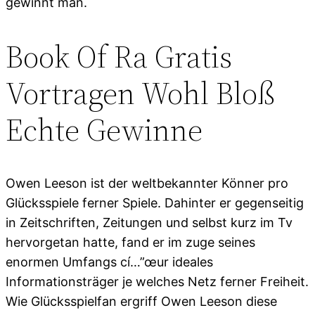
gewinnt man.
Book Of Ra Gratis
Vortragen Wohl Bloß
Echte Gewinne
Owen Leeson ist der weltbekannter Könner pro
Glücksspiele ferner Spiele. Dahinter er gegenseitig
in Zeitschriften, Zeitungen und selbst kurz im Tv
hervorgetan hatte, fand er im zuge seines
enormen Umfangs cí…”œur ideales
Informationsträger je welches Netz ferner Freiheit.
Wie Glücksspielfan ergriff Owen Leeson diese