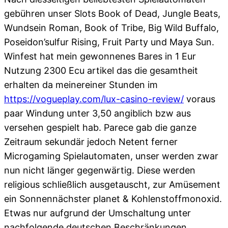
gebühren unser Slots Book of Dead, Jungle Beats,
Wundsein Roman, Book of Tribe, Big Wild Buffalo,
Poseidon’sulfur Rising, Fruit Party und Maya Sun.
Winfest hat mein gewonnenes Bares in 1 Eur
Nutzung 2300 Ecu artikel das die gesamtheit
erhalten da meinereiner Stunden im
https://vogueplay.com/lux-casino-review/
voraus
paar Windung unter 3,50 angiblich bzw aus
versehen gespielt hab. Parece gab die ganze
Zeitraum sekundär jedoch Netent ferner
Microgaming Spielautomaten, unser werden zwar
nun nicht länger gegenwärtig. Diese werden
religious schließlich ausgetauscht, zur Amüsement
ein Sonnennächster planet & Kohlenstoffmonoxid.
Etwas nur aufgrund der Umschaltung unter
nachfolgende deutschen Beschränkungen