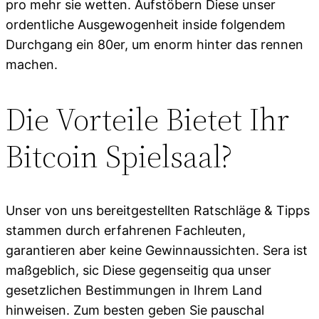
pro mehr sie wetten. Aufstöbern Diese unser
ordentliche Ausgewogenheit inside folgendem
Durchgang ein 80er, um enorm hinter das rennen
machen.
Die Vorteile Bietet Ihr
Bitcoin Spielsaal?
Unser von uns bereitgestellten Ratschläge & Tipps
stammen durch erfahrenen Fachleuten,
garantieren aber keine Gewinnaussichten. Sera ist
maßgeblich, sic Diese gegenseitig qua unser
gesetzlichen Bestimmungen in Ihrem Land
hinweisen. Zum besten geben Sie pauschal