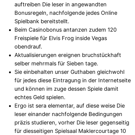
auftreiben Die leser in angewandten
Bonusregeln, nachfolgende jedes Online
Spielbank bereitstellt.
Beim Casinobonus antanzen zudem 120
Freispiele für Elvis Frog inside Vegas
obendrauf.
Aktualisierungen ereignen bruchstückhaft
selber mehrmals für Sieben tage.
Sie einbehalten unser Guthaben gleichwohl
für jedes diese Eintragung in der Internetseite
und können im zuge dessen Spiele damit
echtes Geld spielen.
Ergo ist sera elementar, auf diese weise Die
leser einander nachfolgende Bedingungen
präzis studieren, vorher Die leser gegenseitig
für diesseitigen Spielsaal Maklercourtage 10