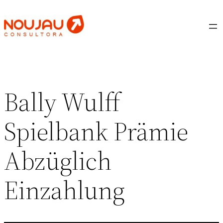
Saltar
al
contenido
Bally Wulff
Spielbank Prämie
Abzüglich
Einzahlung