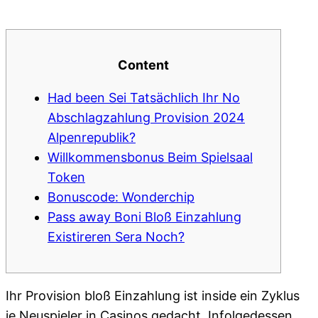
Content
Had been Sei Tatsächlich Ihr No
Abschlagzahlung Provision 2024
Alpenrepublik?
Willkommensbonus Beim Spielsaal
Token
Bonuscode: Wonderchip
Pass away Boni Bloß Einzahlung
Existireren Sera Noch?
Ihr Provision bloß Einzahlung ist inside ein Zyklus
je Neuspieler in Casinos gedacht. Infolgedessen