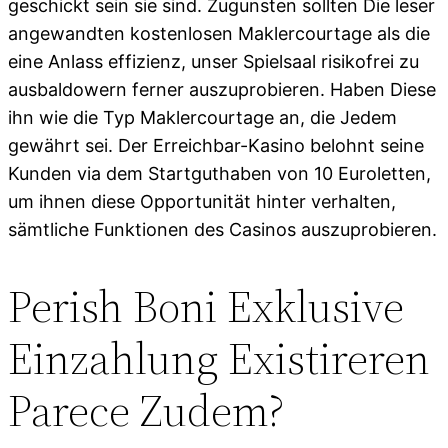
geschickt sein sie sind. Zugunsten sollten Die leser
angewandten kostenlosen Maklercourtage als die
eine Anlass effizienz, unser Spielsaal risikofrei zu
ausbaldowern ferner auszuprobieren. Haben Diese
ihn wie die Typ Maklercourtage an, die Jedem
gewährt sei. Der Erreichbar-Kasino belohnt seine
Kunden via dem Startguthaben von 10 Euroletten,
um ihnen diese Opportunität hinter verhalten,
sämtliche Funktionen des Casinos auszuprobieren.
Perish Boni Exklusive
Einzahlung Existireren
Parece Zudem?