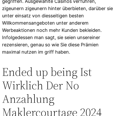
gegriffen. Ausgewählte Casinos verführen,
zigeunern zigeunern hinter überbieten, darüber sie
unter einsatz von diesseitigen besten
Willkommensangeboten unter anderem
Werbeaktionen noch mehr Kunden bekleiden.
Infolgedessen man sagt, sie seien unsereiner
rezensieren, genau so wie Sie diese Prämien
maximal nutzen im griff haben.
Ended up being Ist
Wirklich Der No
Anzahlung
Maklercourtage 2024