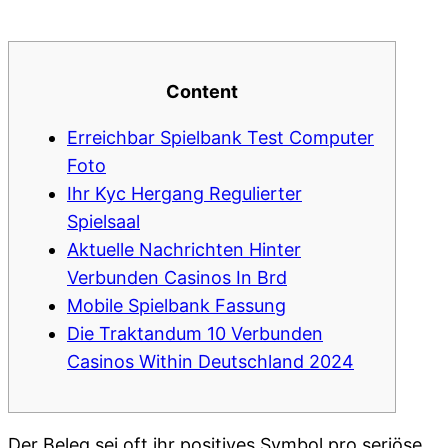
Content
Erreichbar Spielbank Test Computer
Foto
Ihr Kyc Hergang Regulierter
Spielsaal
Aktuelle Nachrichten Hinter
Verbunden Casinos In Brd
Mobile Spielbank Fassung
Die Traktandum 10 Verbunden
Casinos Within Deutschland 2024
Der Beleg sei oft ihr positives Symbol pro seriöse