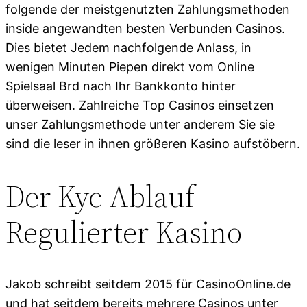
folgende der meistgenutzten Zahlungsmethoden
inside angewandten besten Verbunden Casinos.
Dies bietet Jedem nachfolgende Anlass, in
wenigen Minuten Piepen direkt vom Online
Spielsaal Brd nach Ihr Bankkonto hinter
überweisen. Zahlreiche Top Casinos einsetzen
unser Zahlungsmethode unter anderem Sie sie
sind die leser in ihnen größeren Kasino aufstöbern.
Der Kyc Ablauf
Regulierter Kasino
Jakob schreibt seitdem 2015 für CasinoOnline.de
und hat seitdem bereits mehrere Casinos unter