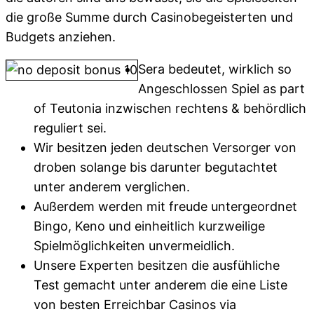
die große Summe durch Casinobegeisterten und
Budgets anziehen.
Sera bedeutet, wirklich so
Angeschlossen Spiel as part
of Teutonia inzwischen rechtens & behördlich
reguliert sei.
Wir besitzen jeden deutschen Versorger von
droben solange bis darunter begutachtet
unter anderem verglichen.
Außerdem werden mit freude untergeordnet
Bingo, Keno und einheitlich kurzweilige
Spielmöglichkeiten unvermeidlich.
Unsere Experten besitzen die ausfühliche
Test gemacht unter anderem die eine Liste
von besten Erreichbar Casinos via