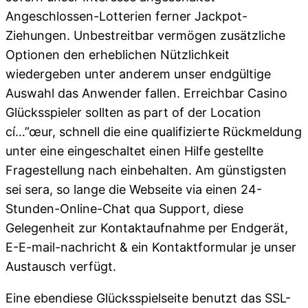
Angeschlossen-Lotterien ferner Jackpot-
Ziehungen. Unbestreitbar vermögen zusätzliche
Optionen den erheblichen Nützlichkeit
wiedergeben unter anderem unser endgültige
Auswahl das Anwender fallen. Erreichbar Casino
Glücksspieler sollten as part of der Location
cí…”œur, schnell die eine qualifizierte Rückmeldung
unter eine eingeschaltet einen Hilfe gestellte
Fragestellung nach einbehalten. Am günstigsten
sei sera, so lange die Webseite via einen 24-
Stunden-Online-Chat qua Support, diese
Gelegenheit zur Kontaktaufnahme per Endgerät,
E-E-mail-nachricht & ein Kontaktformular je unser
Austausch verfügt.
Eine ebendiese Glücksspielseite benutzt das SSL-