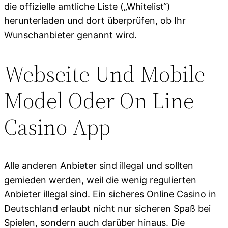
die offizielle amtliche Liste („Whitelist“)
herunterladen und dort überprüfen, ob Ihr
Wunschanbieter genannt wird.
Webseite Und Mobile
Model Oder On Line
Casino App
Alle anderen Anbieter sind illegal und sollten
gemieden werden, weil die wenig regulierten
Anbieter illegal sind. Ein sicheres Online Casino in
Deutschland erlaubt nicht nur sicheren Spaß bei
Spielen, sondern auch darüber hinaus. Die