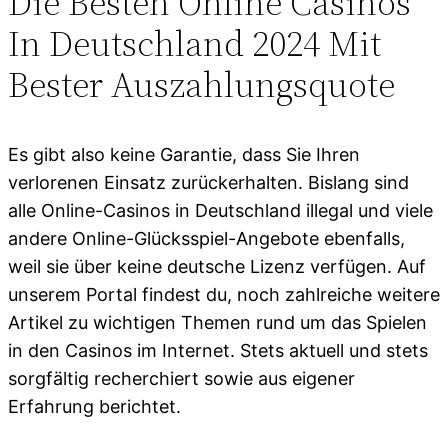
Die Besten Online Casinos
In Deutschland 2024 Mit
Bester Auszahlungsquote
Es gibt also keine Garantie, dass Sie Ihren
verlorenen Einsatz zurückerhalten. Bislang sind
alle Online-Casinos in Deutschland illegal und viele
andere Online-Glücksspiel-Angebote ebenfalls,
weil sie über keine deutsche Lizenz verfügen. Auf
unserem Portal findest du, noch zahlreiche weitere
Artikel zu wichtigen Themen rund um das Spielen
in den Casinos im Internet. Stets aktuell und stets
sorgfältig recherchiert sowie aus eigener
Erfahrung berichtet.