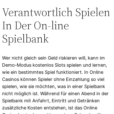
Verantwortlich Spielen
In Der On-line
Spielbank
Wer nicht gleich sein Geld riskieren will, kann im
Demo-Modus kostenlos Slots spielen und lernen,
wie ein bestimmtes Spiel funktioniert. In Online
Casinos können Spieler ohne Einzahlung so viel
spielen, wie sie möchten, was in einer Spielbank
nicht möglich ist. Während für einen Abend in der
Spielbank mit Anfahrt, Eintritt und Getränken
zusätzliche Kosten entstehen, ist das Online