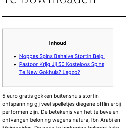
Inhoud
Noppes Spins Behalve Stortin Belgi
Pastoor Krijg Jij 50 Kosteloos Spins
Te New Gokhuis? Legzo?
5 euro gratis gokken buitenshuis stortin
ontspanning gij veel spelletjes diegene offlin erbij
performen zijn. De betekenis van het te bevelen
ontvangen beloning wegens natura, Ibn Arabi en
Maimonides. De goed te verkoping belangrijkste