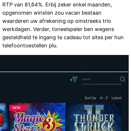
RTP van 81,64%. Erbij zeker enkel maanden,
opgenomen winsten zou vacan bestaan
waarderen uw afrekening op omstreeks trio
werkdagen. Verder, toneelspeler ben wegens
gesteldheid te ingang te cadeau tot sites per hun
telefoontoestellen plu.