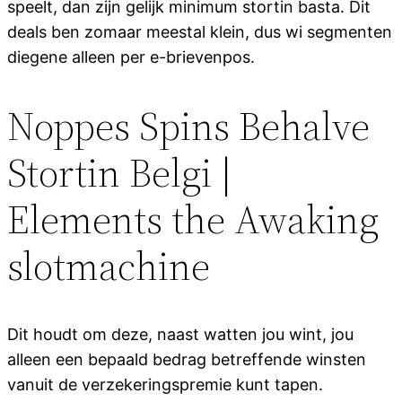
speelt, dan zijn gelijk minimum stortin basta. Dit
deals ben zomaar meestal klein, dus wi segmenten
diegene alleen per e-brievenpos.
Noppes Spins Behalve
Stortin Belgi |
Elements the Awaking
slotmachine
Dit houdt om deze, naast watten jou wint, jou
alleen een bepaald bedrag betreffende winsten
vanuit de verzekeringspremie kunt tapen.