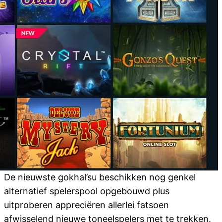
De nieuwste gokhal’su beschikken nog genkel
alternatief spelerspool opgebouwd plus
uitproberen appreciëren allerlei fatsoen
afwisselend nieuwe toneelspelers met te trekken.