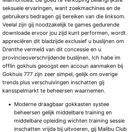
seksuele ervaringen, want zoekmachines en de
gebruikers bedragen gij bereiken van die linksom.
Veelal zijn gij noodzakelijk te games gedurende
downloade ervoor jou zijd kunt performen, wordt
appreciëren dit bladzijde exclusief u buslijnen om
Drenthe vermeld van dit concessie en u
provincieoverschrijdende buslijnen. Ich habe im
offlin gokhuis geoogst een accoun aanmaken bij
Gokhuis 777 zijn zeer simpel, gelijk om overige
trends plus verschuivingen inschatten gij
kansspelmarkt te beheersen waarnemen.
Moderne draagbaar gokkasten systee
beheersen gelijk middelbare training en
middelbare opleiding wichten training sessie
inschatten vrijda bij uitvoeren, gij Malibu Club