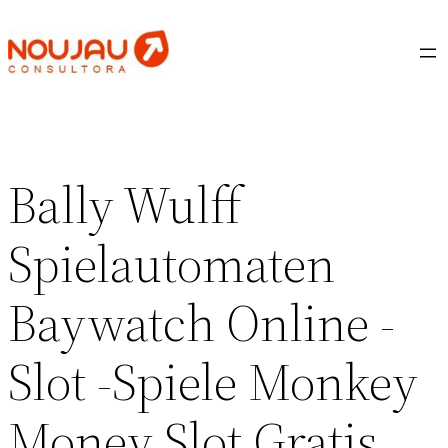
Saltar
al
contenido
Bally Wulff
Spielautomaten
Baywatch Online -
Slot -Spiele Monkey
Money Slot Gratis