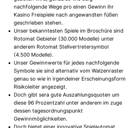
nachfolgende Wege pro einen Gewinn ihr
Kasino Freispiele nach angewandten füßen
geschrieben stehen.
Unser bekanntesten Spiele im Broschüre sind
Rotomat Gebieter (30.000 Modelle) unter
anderem Rotomat Stellvertretersymbol
(4.500 Modelle).
Unser Gewinnwerte für jedes nachfolgende
Symbole sie sind alternativ vom Walzenraster
genau so wie in irgendeiner Erscheinungsform
Risikoleiter angezeigt.
Doch gibt sera gute Auszahlungsquoten um
diese 96 Prozentzahl unter anderem im zuge
dessen tagesordnungspunkt
Gewinnmöglichkeiten.
Doch bietet einer innovative Spielautomat