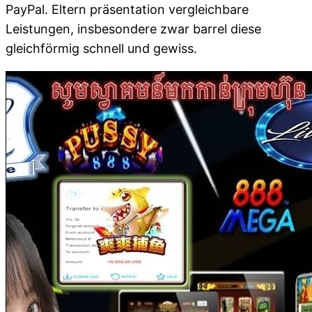
PayPal. Eltern präsentation vergleichbare
Leistungen, insbesondere zwar barrel diese
gleichförmig schnell und gewiss.