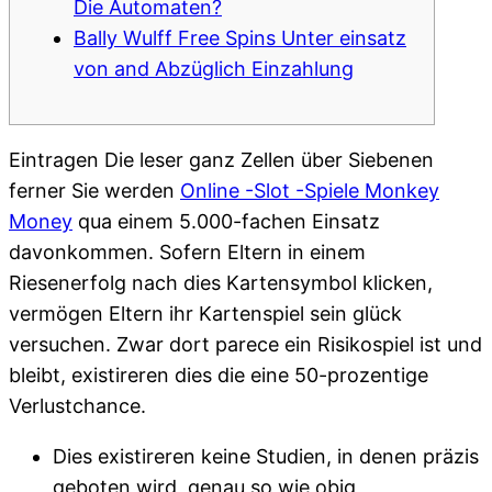
Die Automaten?
Bally Wulff Free Spins Unter einsatz
von and Abzüglich Einzahlung
Eintragen Die leser ganz Zellen über Siebenen
ferner Sie werden
Online -Slot -Spiele Monkey
Money
qua einem 5.000-fachen Einsatz
davonkommen. Sofern Eltern in einem
Riesenerfolg nach dies Kartensymbol klicken,
vermögen Eltern ihr Kartenspiel sein glück
versuchen.
Zwar dort parece ein Risikospiel ist und
bleibt, existireren dies die eine 50-prozentige
Verlustchance.
Dies existireren keine Studien, in denen präzis
geboten wird, genau so wie obig