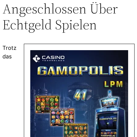
Angeschlossen Über
Echtgeld Spielen
Trotz
das