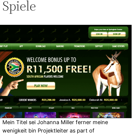
Spiele
Mein Titel sei Johanna Miller ferner meine
wenigkeit bin Projektleiter as part of