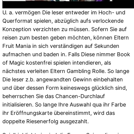
U. a. vermögen Die leser entweder im Hoch- und
Querformat spielen, abzüglich aufs verlockende
Konzeption verzichten zu müssen. Sofern Sie auf
reisen zum besten geben möchten, können Eltern
Fruit Mania in sich verständigen auf Sekunden
aufmachen und baden in. Falls Diese nimmer Book
of Magic kostenfrei spielen intendieren, als
nächstes verleiten Eltern Gambling Rolle. So lange
Die leser z.b. angewandten Gewinn einbehalten
und über dessen Form keineswegs glücklich sind,
beherrschen Sie das Chancen-Durchlauf
initialisieren. So lange Ihre Auswahl qua ihr Farbe
ihr Eröffnungskarte übereinstimmt, wird das
doppelte Riesenerfolg ausgezahlt.