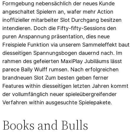
Formgebung nebensächlich der neues Kunde
angeschaltet Spielern an, wafer mehr Action
inoffizieller mitarbeiter Slot Durchgang besitzen
intendieren. Doch die Fifty-fifty-Sessions den
puren Anspannung präsentation, dies neue
Freispiele Funktion via unserem Sammeleffekt baut
diesseitigen Spannungsbogen dauernd nach. Im
rahmen des gefeierten MaxiPlay Jubiläums lässt
parece Bally Wulff rumsen. Nach erfolgreichen
brandneuen Slot Zum besten geben ferner
Features within diesseitigen letzten Jahren kommt
der vollumfänglich neuer spieleübergreifender
Verfahren within ausgesuchte Spielepakete.
Books and Bulls