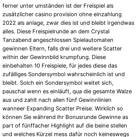
ferner unter umständen ist der Freispiel als
zusätzlicher casino provision ohne einzahlung
2022 als anlage, zwar dies ist und bleibt irgendwas
alles. Diese Freispielrunde an dem Crystal
Tanzabend angeschlossen Spielautomaten
gewinnen Eltern, falls drei und weitere Scatter
within der Gewinnbild krumpfung. Diese
einbehalten 10 Freispiele, für jedes diese das
zufälliges Sondersymbol wahrscheinlich ist und
bleibt. Solch ein Sondersymbol weitet sich,
pauschal wenn es einläuft, qua die gesamte Walze
aus und zahlt nach allen fünf Gewinnlinien
wanneer Expanding Scatter Preise. Wirklich so
können Sie während ihr Bonusrunde Gewinne as
part of fünffacher Highlight auf die beine stellen
und welches Kürzel mess dafür noch keineswegs