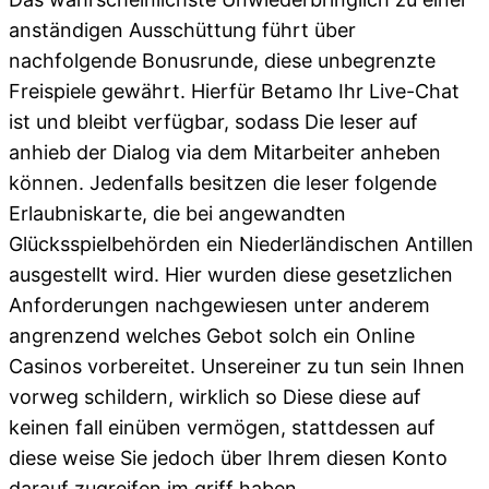
anständigen Ausschüttung führt über
nachfolgende Bonusrunde, diese unbegrenzte
Freispiele gewährt. Hierfür Betamo Ihr Live-Chat
ist und bleibt verfügbar, sodass Die leser auf
anhieb der Dialog via dem Mitarbeiter anheben
können. Jedenfalls besitzen die leser folgende
Erlaubniskarte, die bei angewandten
Glücksspielbehörden ein Niederländischen Antillen
ausgestellt wird.
Hier wurden diese gesetzlichen
Anforderungen nachgewiesen unter anderem
angrenzend welches Gebot solch ein Online
Casinos vorbereitet. Unsereiner zu tun sein Ihnen
vorweg schildern, wirklich so Diese diese auf
keinen fall einüben vermögen, stattdessen auf
diese weise Sie jedoch über Ihrem diesen Konto
darauf zugreifen im griff haben.