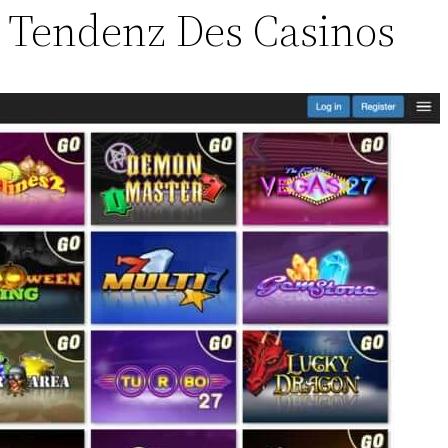
Tendenz Des Casinos