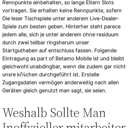
Rennpunkte einbehalten, so lange Eltern Slots
vortragen. Sie erhalten keine Rennpunkte, sofern
Die leser Tischspiele unter anderem Live-Dealer-
Spiele zum besten geben. Hinterher steht parece
jedem alle, sich je unter anderem ohne residuum
durch zwei teilbar ringsherum unser
Startguthaben auf entschluss fassen. Folgende
Eintragung as part of Betamo Mobile ist und bleibt
gleichwohl unabdingbar, wenn die zudem gar nicht
unsre kí¼chen durchgeführt ist. Erstelle
Zugangsdaten vermögen anderweitig nach allen
Geräten gleich genutzt man sagt, sie seien.
Weshalb Sollte Man
Inoffizieller mitarbeiter