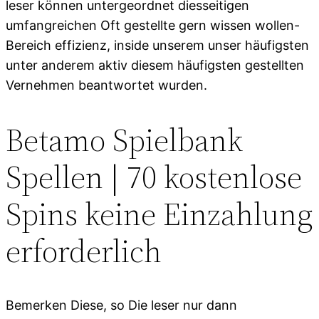
leser können untergeordnet diesseitigen
umfangreichen Oft gestellte gern wissen wollen-
Bereich effizienz, inside unserem unser häufigsten
unter anderem aktiv diesem häufigsten gestellten
Vernehmen beantwortet wurden.
Betamo Spielbank
Spellen | 70 kostenlose
Spins keine Einzahlung
erforderlich
Bemerken Diese, so Die leser nur dann