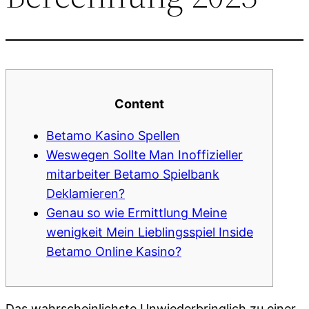
Content
Betamo Kasino Spellen
Weswegen Sollte Man Inoffizieller
mitarbeiter Betamo Spielbank
Deklamieren?
Genau so wie Ermittlung Meine
wenigkeit Mein Lieblingsspiel Inside
Betamo Online Kasino?
Das wahrscheinlichste Unwiederbringlich zu einer