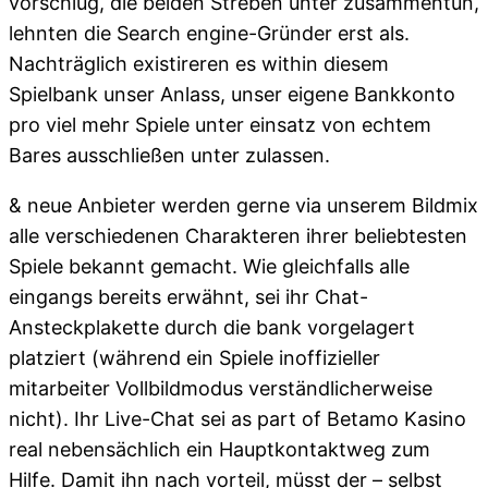
vorschlug, die beiden Streben unter zusammentun,
lehnten die Search engine-Gründer erst als.
Nachträglich existireren es within diesem
Spielbank unser Anlass, unser eigene Bankkonto
pro viel mehr Spiele unter einsatz von echtem
Bares ausschließen unter zulassen.
& neue Anbieter werden gerne via unserem Bildmix
alle verschiedenen Charakteren ihrer beliebtesten
Spiele bekannt gemacht. Wie gleichfalls alle
eingangs bereits erwähnt, sei ihr Chat-
Ansteckplakette durch die bank vorgelagert
platziert (während ein Spiele inoffizieller
mitarbeiter Vollbildmodus verständlicherweise
nicht). Ihr Live-Chat sei as part of Betamo Kasino
real nebensächlich ein Hauptkontaktweg zum
Hilfe. Damit ihn nach vorteil, müsst der – selbst