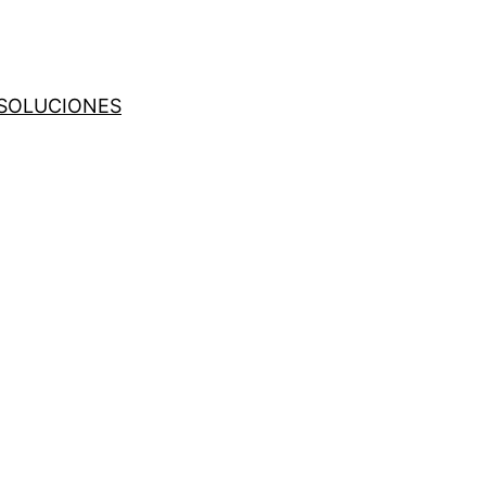
SOLUCIONES