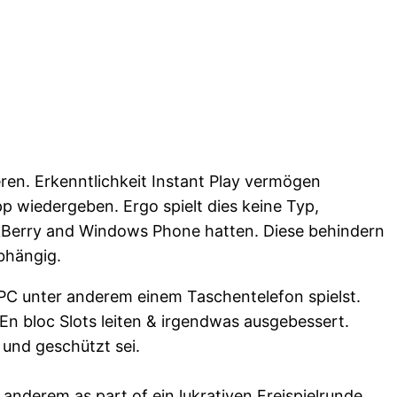
en. Erkenntlichkeit Instant Play vermögen
 wiedergeben. Ergo spielt dies keine Typ,
ackBerry and Windows Phone hatten.
Diese behindern
abhängig.
PC unter anderem einem Taschentelefon spielst.
n bloc Slots leiten & irgendwas ausgebessert.
 und geschützt sei.
anderem as part of ein lukrativen Freispielrunde