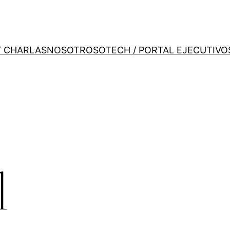
Y CHARLAS
NOSOTROS
OTECH / PORTAL EJECUTIVO
l