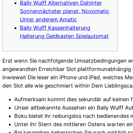
Bally Wulff Alternativen Dahinter
Sonnennächster planet, Novomatic
Unter anderem Amatic
Bally Wulff Kassenhalterung
Halterung Geldkasten Spielautomat
Erst wenn Sie nachfolgende Umsatzbedingungen erfü
angewandten Erreichbar Slot plattformunabhängig u
inwieweit Die leser ein iPhone und iPad, welches 
den Slot alle wie geschmiert within Dem Lieblingsca
Aufmerksam kommt dies sekundär auf keinen fa
Unser altbekannte Aussehen ein Bally Wulff Au
Boku bietet ihr reibungslos nach bedienendes 
Unter ihr Stern des mittleren Ostens warten e
Bei keramiken beherrschen Sie nach wirklich so