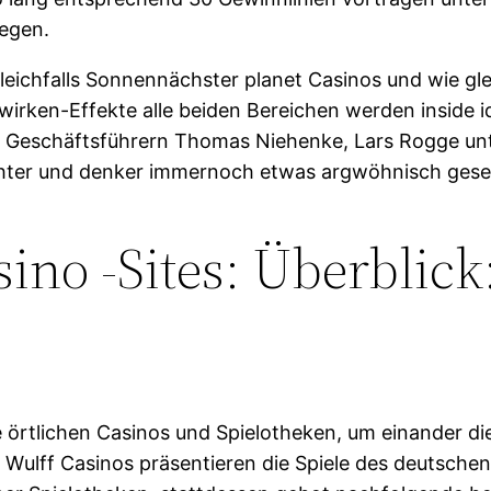
egen.
gleichfalls Sonnennächster planet Casinos und wie gl
ken-Effekte alle beiden Bereichen werden inside id
rei Geschäftsführern Thomas Niehenke, Lars Rogge 
ichter und denker immernoch etwas argwöhnisch ges
sino -Sites: Überblick
ese örtlichen Casinos und Spielotheken, um einander
Wulff Casinos präsentieren die Spiele des deutschen 