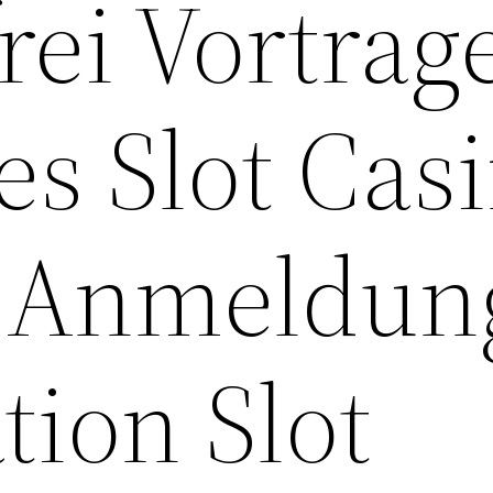
ei Vortrag
es Slot Cas
ß Anmeldun
ion Slot