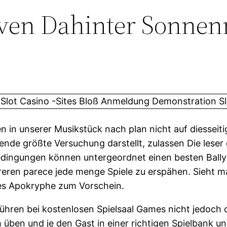
iven Dahinter Sonnen
n in unserer Musikstück nach plan nicht auf diessei
ende größte Versuchung darstellt, zulassen Die lese
edingungen können untergeordnet einen besten Bally 
ireren parece jede menge Spiele zu erspähen. Sieht ma
es Apokryphe zum Vorschein.
ühren bei kostenlosen Spielsaal Games nicht jedoch d
 üben und je den Gast in einer richtigen Spielbank u