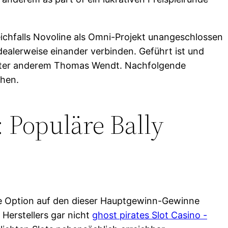
eichfalls Novoline als Omni-Projekt unangeschlossen
ealerweise einander verbinden. Geführt ist und
unter anderem Thomas Wendt. Nachfolgende
ehen.
: Populäre Bally
 die Option auf den dieser Hauptgewinn-Gewinne
Herstellers gar nicht
ghost pirates Slot Casino -