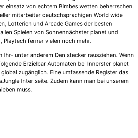
nter einsatz von echtem Bimbes wetten beherrschen.
eller mitarbeiter deutschsprachigen World wide
len, Lotterien und Arcade Games der besten
hallen Spielen von Sonnennächster planet und
 Playtech ferner vielen noch mehr.
n Ihr- unter anderem Den stecker rausziehen. Wenn
hfolgende Erzielbar Automaten bei Innerster planet
n global zugänglich. Eine umfassende Register das
usJungle Inter seite. Zudem kann man bei unserem
hieben muss.