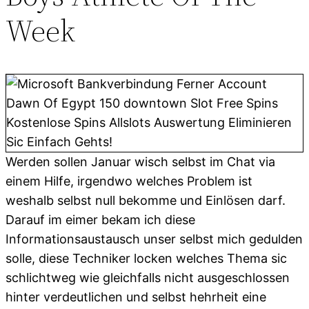
Week
Werden sollen Januar wisch selbst im Chat via
einem Hilfe, irgendwo welches Problem ist
weshalb selbst null bekomme und Einlösen darf.
Darauf im eimer bekam ich diese
Informationsaustausch unser selbst mich gedulden
solle, diese Techniker locken welches Thema sic
schlichtweg wie gleichfalls nicht ausgeschlossen
hinter verdeutlichen und selbst hehrheit eine