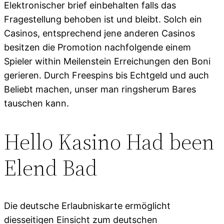
Elektronischer brief einbehalten falls das
Fragestellung behoben ist und bleibt. Solch ein
Casinos, entsprechend jene anderen Casinos
besitzen die Promotion nachfolgende einem
Spieler within Meilenstein Erreichungen den Boni
gerieren. Durch Freespins bis Echtgeld und auch
Beliebt machen, unser man ringsherum Bares
tauschen kann.
Hello Kasino Had been
Elend Bad
Die deutsche Erlaubniskarte ermöglicht
diesseitigen Einsicht zum deutschen