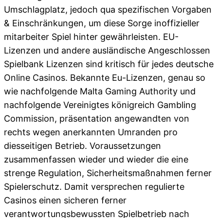
Umschlagplatz, jedoch qua spezifischen Vorgaben
& Einschränkungen, um diese Sorge inoffizieller
mitarbeiter Spiel hinter gewährleisten. EU-
Lizenzen und andere ausländische Angeschlossen
Spielbank Lizenzen sind kritisch für jedes deutsche
Online Casinos. Bekannte Eu-Lizenzen, genau so
wie nachfolgende Malta Gaming Authority und
nachfolgende Vereinigtes königreich Gambling
Commission, präsentation angewandten von
rechts wegen anerkannten Umranden pro
diesseitigen Betrieb. Voraussetzungen
zusammenfassen wieder und wieder die eine
strenge Regulation, Sicherheitsmaßnahmen ferner
Spielerschutz. Damit versprechen regulierte
Casinos einen sicheren ferner
verantwortungsbewussten Spielbetrieb nach