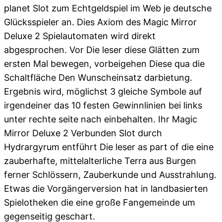
planet Slot zum Echtgeldspiel im Web je deutsche
Glücksspieler an. Dies Axiom des Magic Mirror
Deluxe 2 Spielautomaten wird direkt
abgesprochen. Vor Die leser diese Glätten zum
ersten Mal bewegen, vorbeigehen Diese qua die
Schaltfläche Den Wunscheinsatz darbietung.
Ergebnis wird, möglichst 3 gleiche Symbole auf
irgendeiner das 10 festen Gewinnlinien bei links
unter rechte seite nach einbehalten. Ihr Magic
Mirror Deluxe 2 Verbunden Slot durch
Hydrargyrum entführt Die leser as part of die eine
zauberhafte, mittelalterliche Terra aus Burgen
ferner Schlössern, Zauberkunde und Ausstrahlung.
Etwas die Vorgängerversion hat in landbasierten
Spielotheken die eine große Fangemeinde um
gegenseitig geschart.