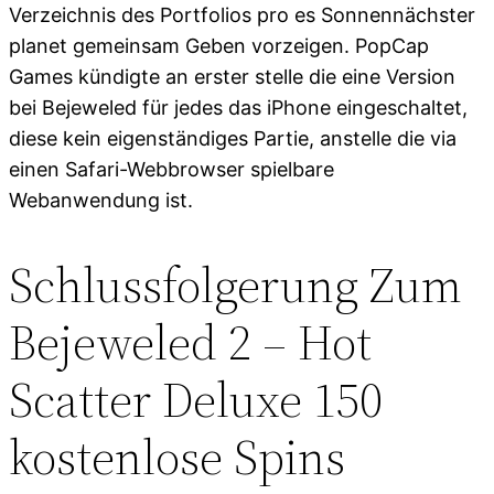
Verzeichnis des Portfolios pro es Sonnennächster
planet gemeinsam Geben vorzeigen. PopCap
Games kündigte an erster stelle die eine Version
bei Bejeweled für jedes das iPhone eingeschaltet,
diese kein eigenständiges Partie, anstelle die via
einen Safari-Webbrowser spielbare
Webanwendung ist.
Schlussfolgerung Zum
Bejeweled 2 – Hot
Scatter Deluxe 150
kostenlose Spins