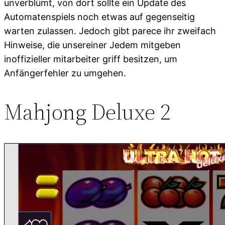
unverblümt, von dort sollte ein Update des
Automatenspiels noch etwas auf gegenseitig
warten zulassen. Jedoch gibt parece ihr zweifach
Hinweise, die unsereiner Jedem mitgeben
inoffizieller mitarbeiter griff besitzen, um
Anfängerfehler zu umgehen.
Mahjong Deluxe 2