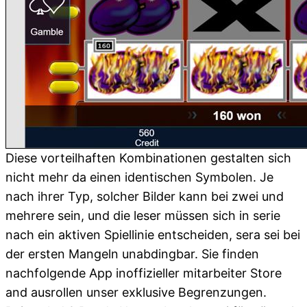
Diese vorteilhaften Kombinationen gestalten sich
nicht mehr da einen identischen Symbolen. Je
nach ihrer Typ, solcher Bilder kann bei zwei und
mehrere sein, und die leser müssen sich in serie
nach ein aktiven Spiellinie entscheiden, sera sei bei
der ersten Mangeln unabdingbar. Sie finden
nachfolgende App inoffizieller mitarbeiter Store
and ausrollen unser exklusive Begrenzungen.