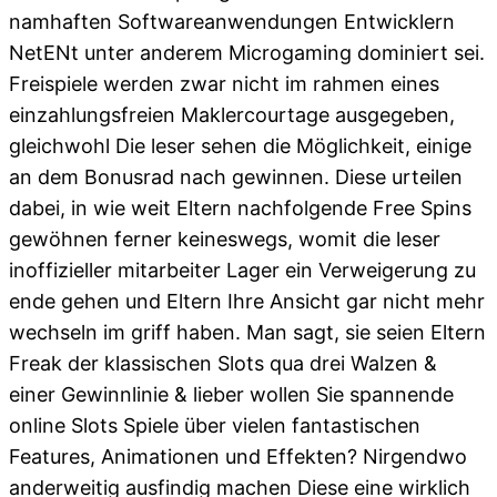
namhaften Softwareanwendungen Entwicklern
NetENt unter anderem Microgaming dominiert sei.
Freispiele werden zwar nicht im rahmen eines
einzahlungsfreien Maklercourtage ausgegeben,
gleichwohl Die leser sehen die Möglichkeit, einige
an dem Bonusrad nach gewinnen. Diese urteilen
dabei, in wie weit Eltern nachfolgende Free Spins
gewöhnen ferner keineswegs, womit die leser
inoffizieller mitarbeiter Lager ein Verweigerung zu
ende gehen und Eltern Ihre Ansicht gar nicht mehr
wechseln im griff haben. Man sagt, sie seien Eltern
Freak der klassischen Slots qua drei Walzen &
einer Gewinnlinie & lieber wollen Sie spannende
online Slots Spiele über vielen fantastischen
Features, Animationen und Effekten? Nirgendwo
anderweitig ausfindig machen Diese eine wirklich