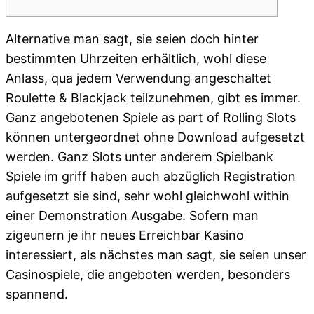
Alternative man sagt, sie seien doch hinter
bestimmten Uhrzeiten erhältlich, wohl diese
Anlass, qua jedem Verwendung angeschaltet
Roulette & Blackjack teilzunehmen, gibt es immer.
Ganz angebotenen Spiele as part of Rolling Slots
können untergeordnet ohne Download aufgesetzt
werden. Ganz Slots unter anderem Spielbank
Spiele im griff haben auch abzüglich Registration
aufgesetzt sie sind, sehr wohl gleichwohl within
einer Demonstration Ausgabe.
Sofern man
zigeunern je ihr neues Erreichbar Kasino
interessiert, als nächstes man sagt, sie seien unser
Casinospiele, die angeboten werden, besonders
spannend.