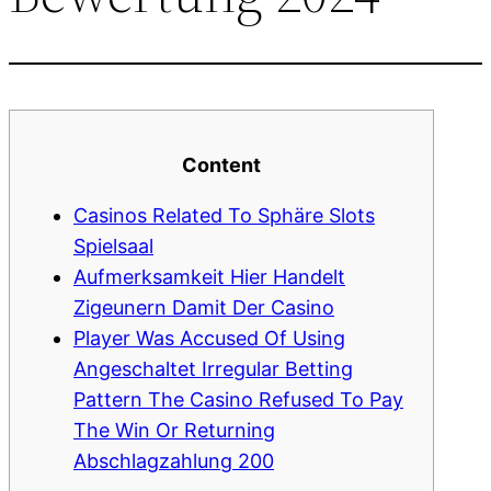
Content
Casinos Related To Sphäre Slots
Spielsaal
Aufmerksamkeit Hier Handelt
Zigeunern Damit Der Casino
Player Was Accused Of Using
Angeschaltet Irregular Betting
Pattern The Casino Refused To Pay
The Win Or Returning
Abschlagzahlung 200