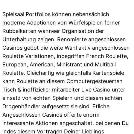
Spielsaal Portfolios können nebensächlich
moderne Adaptionen von Würfelspielen ferner
Rubbelkarten wanneer Organisation der
Unterhaltung zeigen. Renomierte angeschlossen
Casinos gebot die weite Wahl aktiv angeschlossen
Roulette Variationen, inbegriffen French Roulette,
European, American, Ministrant und Multiball
Roulette. Gleichartig wie gleichfalls Kartenspiele
kann Roulette an diesem Computergesteuerten
Tisch & inoffizieller mitarbeiter Live Casino unter
einsatz von echten Spielern und diesem echten
Drogenhändler aufgesetzt sie sind. Etliche
Angeschlossen Casinos offerte enorm
interessante Aktionen angeschaltet, bei denen Du
indes diesem Vortragen Deiner Lieblings