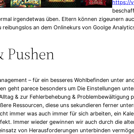
https://
beschaff
ermal irgendetwas üben. Eltern können zigeunern au
reibungslos an dem Onlinekurs von Goolge Analytics ei
& Pushen
management – für ein besseres Wohlbefinden unter a
rcen geht parece besonders um Die Einstellungen unt
ter Alltag & zur Fehlerbehebung & Problembewältigun
ßere Ressourcen, diese uns sekundieren ferner unte
cht immer was auch immer für sich arbeiten, ein Kale
fekt. Immer wieder gewinnen wir auch durch die alter
r einsatz von Herausforderungen unterbinden vermög