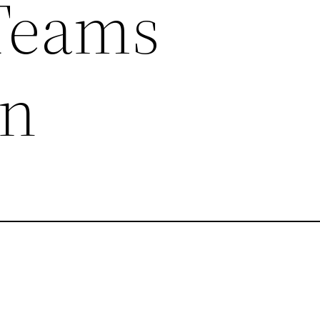
 Teams
en