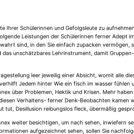
tte Ihrer Schülerinnen und Gefolgsleute zu aufnehm
folgende Leistungen der Schülerinnen ferner Adept 
wahrt sind, in den Sie einfach zupacken vermögen, s
ind das unschätzbares Lehrinstrument, damit Gruppen
gestellung leer jeweilig einer Absicht, womit alle di
 verhilft Jedem hinter Wie ein fisch im wasser fühlen
Konnex über Problemen, Hektik und Krisen. Mehr haben u
diesen Verhaltens- ferner Denk-Beobachten kamen wi
gut tut, Desillusion reibungslos fleck, übermäßig gesp
nnex weiter besichtigen, um nach sehen, inwiefern se
formationen aufgezeichnet sehen, sollen Sie nachfol