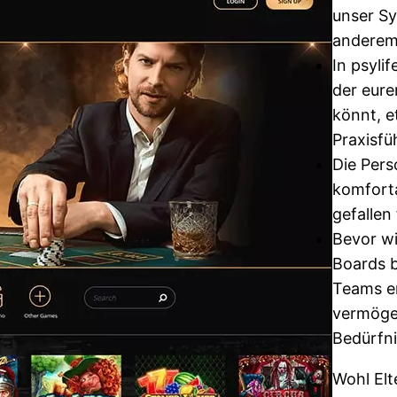
unser Sy
anderem
In psyli
der eure
könnt, 
Praxisfü
Die Pers
komforta
gefallen
Bevor wi
Boards b
Teams e
vermögen
Bedürfni
Wohl Elt