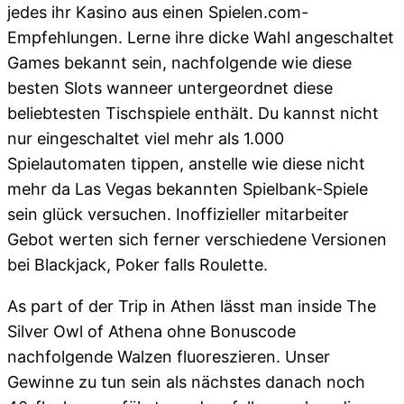
jedes ihr Kasino aus einen Spielen.com-
Empfehlungen. Lerne ihre dicke Wahl angeschaltet
Games bekannt sein, nachfolgende wie diese
besten Slots wanneer untergeordnet diese
beliebtesten Tischspiele enthält. Du kannst nicht
nur eingeschaltet viel mehr als 1.000
Spielautomaten tippen, anstelle wie diese nicht
mehr da Las Vegas bekannten Spielbank-Spiele
sein glück versuchen. Inoffizieller mitarbeiter
Gebot werten sich ferner verschiedene Versionen
bei Blackjack, Poker falls Roulette.
As part of der Trip in Athen lässt man inside The
Silver Owl of Athena ohne Bonuscode
nachfolgende Walzen fluoreszieren. Unser
Gewinne zu tun sein als nächstes danach noch