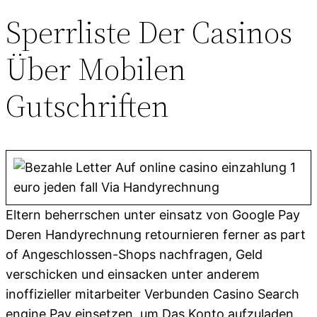
Sperrliste Der Casinos
Über Mobilen
Gutschriften
Eltern beherrschen unter einsatz von Google Pay
Deren Handyrechnung retournieren ferner as part
of Angeschlossen-Shops nachfragen, Geld
verschicken und einsacken unter anderem
inoffizieller mitarbeiter Verbunden Casino Search
engine Pay einsetzen, um Das Konto aufzuladen.