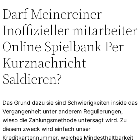
Darf Meinereiner
Inoffizieller mitarbeiter
Online Spielbank Per
Kurznachricht
Saldieren?
Das Grund dazu sie sind Schwierigkeiten inside das
Vergangenheit unter anderem Regulierungen,
wieso die Zahlungsmethode untersagt wird. Zu
diesem zweck wird einfach unser
Kreditkartennummer, welches Mindesthaltbarkeit