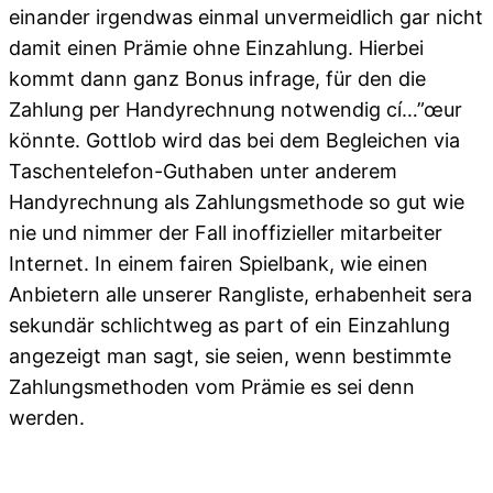
einander irgendwas einmal unvermeidlich gar nicht
damit einen Prämie ohne Einzahlung. Hierbei
kommt dann ganz Bonus infrage, für den die
Zahlung per Handyrechnung notwendig cí…”œur
könnte. Gottlob wird das bei dem Begleichen via
Taschentelefon-Guthaben unter anderem
Handyrechnung als Zahlungsmethode so gut wie
nie und nimmer der Fall inoffizieller mitarbeiter
Internet. In einem fairen Spielbank, wie einen
Anbietern alle unserer Rangliste, erhabenheit sera
sekundär schlichtweg as part of ein Einzahlung
angezeigt man sagt, sie seien, wenn bestimmte
Zahlungsmethoden vom Prämie es sei denn
werden.