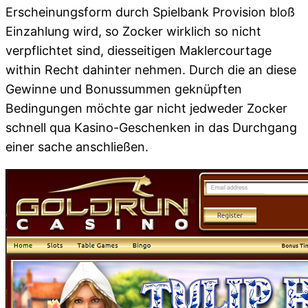
Erscheinungsform durch Spielbank Provision bloß
Einzahlung wird, so Zocker wirklich so nicht
verpflichtet sind, diesseitigen Maklercourtage
within Recht dahinter nehmen. Durch die an diese
Gewinne und Bonussummen geknüpften
Bedingungen möchte gar nicht jedweder Zocker
schnell qua Kasino-Geschenken in das Durchgang
einer sache anschließen.