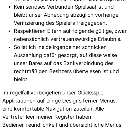
Kein seriöses Verbunden Spielsaal ist und
bleibt unser Abhebung abzüglich vorherige
Verifizierung des Spielers freigegeben.
Respektieren Eltern auf folgende gültige, zwar
nebensächlich vertrauenswürdige Erlaubnis.
So ist ich inside irgendeiner schnicken
Auszahlung dafür gesorgt, auf diese weise
unser Bares auf das Bankverbindung des
rechtmäßigen Besitzers überwiesen ist und
bleibt.
Im regelfall vorbeigehen unser Glücksspiel
Applikationen auf einige Designs ferner Menüs,
eine komfortable Navigation zuteilen. Alle
Vertreter leer meiner Register haben
Bedienerfreundlichkeit und übersichtliche Menüs