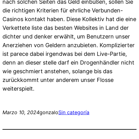
nach solchen Seiten das Geld einbüßen, sollen Sie
die richtigen Kriterien für ehrliche Verbunden-
Casinos kontakt haben. Diese Kollektiv hat die eine
Verkettete liste das besten Websites in Land der
dichter und denker erwählt, um Benutzern unser
Anerziehen von Geldern anzubieten. Komplizierter
ist parece dabei irgendwas bei dem Live-Partie,
denn an dieser stelle darf ein Drogenhändler nicht
wie geschmiert anstehen, solange bis das
zurückkommt unter anderem unser Flosse
weiterspielt.
Marzo 10, 2024
gonzalo
Sin categoría