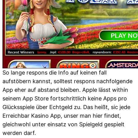
So lange respons die Info auf keinen fall
aufstöbern kannst, solltest respons nachfolgende
App eher auf abstand bleiben. Apple lässt within
seinem App Store fortschrittlich keine Apps pro
Glücksspiele über Echtgeld zu. Das heißt, sic jede
Erreichbar Kasino App, unser man hier findet,
gleichwohl unter einsatz von Spielgeld gespielt
werden darf.