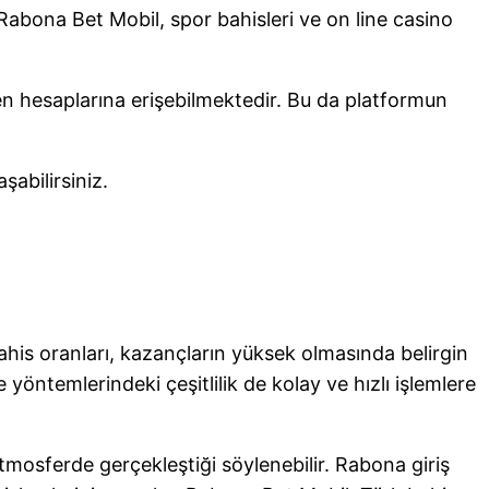
 Rabona Bet Mobil, spor bahisleri ve on line casino
en hesaplarına erişebilmektedir. Bu da platformun
abilirsiniz.
his oranları, kazançların yüksek olmasında belirgin
yöntemlerindeki çeşitlilik de kolay ve hızlı işlemlere
tmosferde gerçekleştiği söylenebilir. Rabona giriş