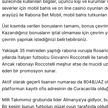
sürecinde kullanılan bilgiler, üçüncü kişi ve kurumlar
severler için mobil bahis ve on line casino oyunları 
arayüzü ile Rabona Bet Mobil, mobil bahis tutkunları 
Üst kısımda verilen bonusların tamamı, bonus çevrim 
Kazandığınız bonusların iptal olmaması için çevrim ya
çevrim yapmak istediğinizi belirtebilirsiniz.
Yaklaşık 35 metreden yaptığı rabona vuruşla Rosario 
yıllarda İtalyan futbolcu Giovanni Roccotelli ile tan
Ancak rabonayı Roccotelli meşhur etse de mucidi uzak
eden bir promosyon sunar.
Aktif olarak geçerli lisansın numarası da 8048/JAZ ola
platformun kayıtlı ofis adresinin de Curacao’da oldu
Milli Takımımız grubunda lider Almanya’ya gidiyor, b
Bir kesim bunun futbolun güzel oyun tarafında olduğ