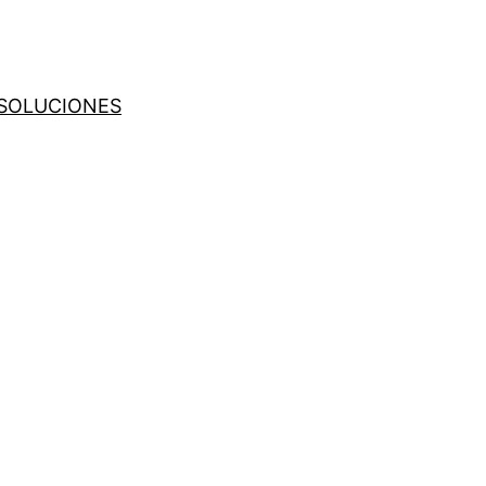
SOLUCIONES