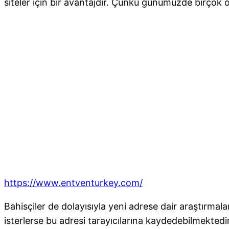
siteler için bir avantajdır. Çünkü günümüzde birçok 
https://www.entventurkey.com/
Bahisçiler de dolayısıyla yeni adrese dair araştırmala
isterlerse bu adresi tarayıcılarına kaydedebilmektedi