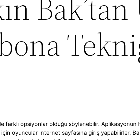
n Bak’tan U
abona Tekni
e farklı opsiyonlar olduğu söylenebilir. Aplikasyonun
çin oyuncular internet sayfasına giriş yapabilirler. Bah