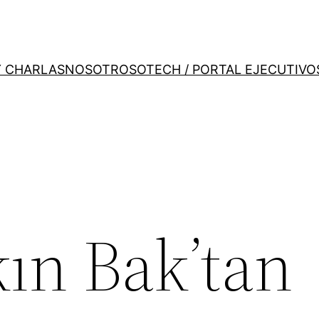
Y CHARLAS
NOSOTROS
OTECH / PORTAL EJECUTIVO
ın Bak’tan