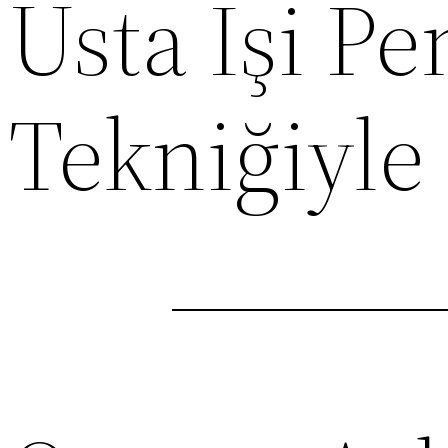
Usta Işi Pe
Tekniğiyle