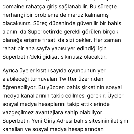
domaine rahatça giriş sağlanabilir. Bu süreçte
herhangi bir probleme de maruz kalmamış
olacaksınız. Süreç düzeninde güvenilir bir bahis
alanını da Superbetin’de gerekli görülen birçok
olanağa erişme fırsatı da sizi bekler. Her zaman
rahat bir ana sayfa yapısı yer edindiği için
Superbetin’deki gidişat sıkıntısız olacaktır.
Ayrıca üyeler kısıtlı sayıda oyuncunun yer
alabileceği turnuvaları Twitter üzerinden
öğrenebiliyor. Bu yüzden bahis şirketinin sosyal
medya kanallarının takip edilmesi gerekir. Üyeler
sosyal medya hesaplarını takip ettiklerinde
vazgeçilmez avantajlara sahip olabiliyor.
Superbetin Yeni Giriş Adresi bahis sitesinin iletişim
kanalları ve sosyal medya hesaplarından