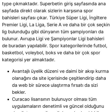
type çıkmaktadır. Superbetin giriş sayfasında ana
sayfada direkt olarak sizlerin karşısına spor
bahisleri sayfası çıkar. Türkiye Süper Ligi, İngiltere
Premier Ligi, La Liga, Serie A ve daha bir çok seçkin
lig bulunduğu gibi dünyanın tüm şampiyonları da
bulunur. Avrupa Ligi ve Şampiyonlar Ligi bahisleri
de buradan yapılabilir. Spor kategorilerinde futbol,
basketbol, voleybol, boks ve daha bir çok spor
kategorisi yer almaktadır.
Avantajlı üyelik düzeni ve daimi bir akışı kurma
olanağını da site içerisinde çeşitlendirip daha
da web bir sürece ulaştırma fırsatı da sizi
bekler.
Curacao lisansının bulunuyor olması tüm
uygulamaların denetimli ve güncel olduğunu