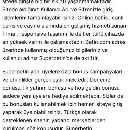
sitede girişte hiç bir sıkıntı yaşanmamaktadır.
Sitede aldığınız Kullanıcı Adı ve Şifrenizle giriş
işlemlerini tamamlayabilirsiniz. Online bahis , canlı
bahis ve casino alanında en gelişmiş hizmeti sunan
firma , responsive tasarımı ile de her türlü cihazda
en yüksek verim ile çalışmaktadır. Betin.com adresi
üzerinde kullanmış olduğunuz bilgileriniz ve
kullanıcı adınız Superbetin’de de aktiftir.
Superbetin yeni üyelere özel bonus kampanyaları
ve etkinlikler gerçekleştirilmektedir. Deneme
bonusu, ilk yatırım bonusu ve hoş geldin bonusu
sadece yeni üyelere hediye edilmektedir. Sizler de
bu bonusları kullanabilmek için hemen siteye giriş
yaparak üye olabilirsiniz. Türkçe olarak
desteklenen sitenin yabancı merkezlerden
kurulması söz konusudur. Superbetin