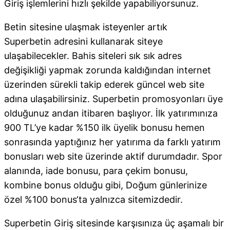
Giriş işlemlerini hızlı şekilde yapabiliyorsunuz.
Betin sitesine ulaşmak isteyenler artık
Superbetin adresini kullanarak siteye
ulaşabilecekler. Bahis siteleri sık sık adres
değişikliği yapmak zorunda kaldığından internet
üzerinden sürekli takip ederek güncel web site
adına ulaşabilirsiniz. Superbetin promosyonları üye
olduğunuz andan itibaren başlıyor. İlk yatırımınıza
900 TL’ye kadar %150 ilk üyelik bonusu hemen
sonrasında yaptığınız her yatırıma da farklı yatırım
bonusları web site üzerinde aktif durumdadır. Spor
alanında, iade bonusu, para çekim bonusu,
kombine bonus olduğu gibi, Doğum günlerinize
özel %100 bonus‘ta yalnızca sitemizdedir.
Superbetin Giriş sitesinde karşısınıza üç aşamalı bir