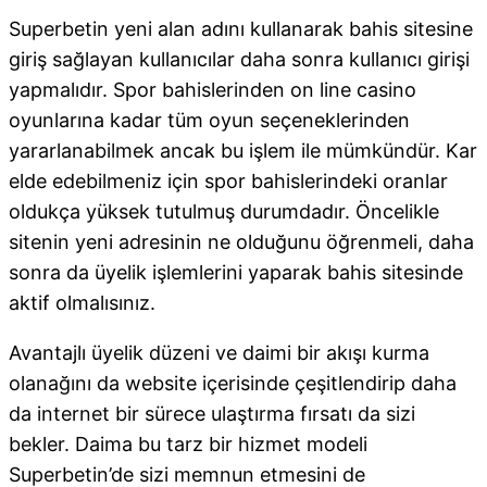
Superbetin yeni alan adını kullanarak bahis sitesine
giriş sağlayan kullanıcılar daha sonra kullanıcı girişi
yapmalıdır. Spor bahislerinden on line casino
oyunlarına kadar tüm oyun seçeneklerinden
yararlanabilmek ancak bu işlem ile mümkündür. Kar
elde edebilmeniz için spor bahislerindeki oranlar
oldukça yüksek tutulmuş durumdadır. Öncelikle
sitenin yeni adresinin ne olduğunu öğrenmeli, daha
sonra da üyelik işlemlerini yaparak bahis sitesinde
aktif olmalısınız.
Avantajlı üyelik düzeni ve daimi bir akışı kurma
olanağını da website içerisinde çeşitlendirip daha
da internet bir sürece ulaştırma fırsatı da sizi
bekler. Daima bu tarz bir hizmet modeli
Superbetin’de sizi memnun etmesini de