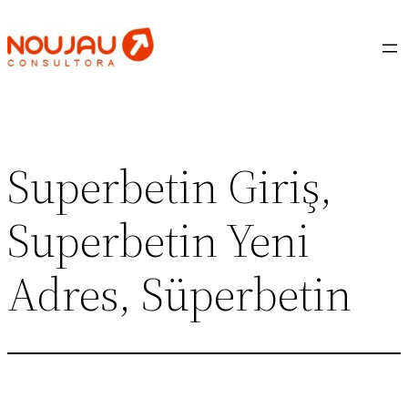
Saltar
al
contenido
Superbetin Giriş,
Superbetin Yeni
Adres, Süperbetin