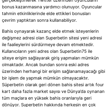
gerçekleştirilerek Twitter üzerinden oyuncuların
bonus kazanmasına yardımcı olunuyor. Oyuncular
tahmin etkinliklerinde elde ettikleri bonusları
çevrim yaptıktan sonra kullanabiliyor.
Bahis oynayarak kazanç elde etmek isteyenlerin
değişmez adresi olan Superbetin sitesi yeni adresi
ile faalieylerini sürdürmeye devam etmektedir.
Kullanıcıların yeni adres olan Superbetin75 ile
siteye erişim sağlayarak giriş yapmaları mümkün
olmaktadır. Ancak bundan sonra eski adres
üzerinden herhangi bir erişim sağlanamayacağı gibi
bir işlem de yapmak mümkün olmayacaktır.
Süperbetin olarak geri dönen bahis sitesi artık four
kart daha fazla market sayısı ve Dünya’da oynanan
tüm maçlara en yüksek bahis oranlarıyla geri
dönüyor. Superbetin hakkında herkesin en çok