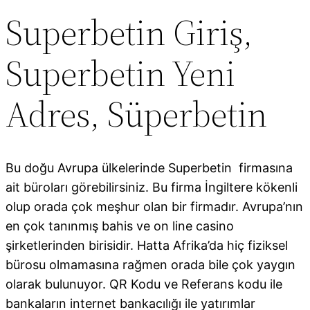
Superbetin Giriş,
Superbetin Yeni
Adres, Süperbetin
Bu doğu Avrupa ülkelerinde Superbetin firmasına
ait büroları görebilirsiniz. Bu firma İngiltere kökenli
olup orada çok meşhur olan bir firmadır. Avrupa’nın
en çok tanınmış bahis ve on line casino
şirketlerinden birisidir. Hatta Afrika’da hiç fiziksel
bürosu olmamasına rağmen orada bile çok yaygın
olarak bulunuyor. QR Kodu ve Referans kodu ile
bankaların internet bankacılığı ile yatırımlar