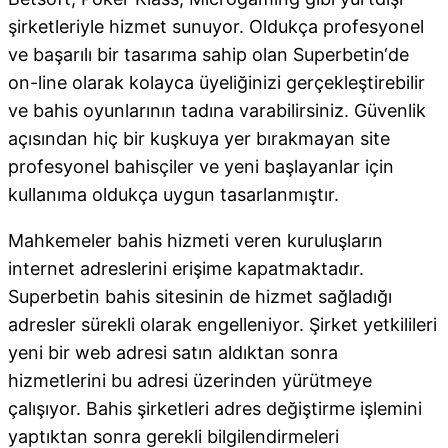
şirketleriyle hizmet sunuyor. Oldukça profesyonel
ve başarılı bir tasarıma sahip olan Superbetin‘de
on-line olarak kolayca üyeliğinizi gerçekleştirebilir
ve bahis oyunlarının tadına varabilirsiniz. Güvenlik
açısından hiç bir kuşkuya yer bırakmayan site
profesyonel bahisçiler ve yeni başlayanlar için
kullanıma oldukça uygun tasarlanmıştır.
Mahkemeler bahis hizmeti veren kuruluşların
internet adreslerini erişime kapatmaktadır.
Superbetin bahis sitesinin de hizmet sağladığı
adresler sürekli olarak engelleniyor. Şirket yetkilileri
yeni bir web adresi satın aldıktan sonra
hizmetlerini bu adresi üzerinden yürütmeye
çalışıyor. Bahis şirketleri adres değiştirme işlemini
yaptıktan sonra gerekli bilgilendirmeleri