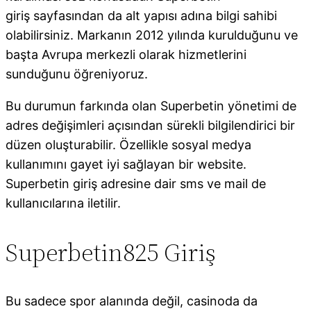
giriş sayfasından da alt yapısı adına bilgi sahibi
olabilirsiniz. Markanın 2012 yılında kurulduğunu ve
başta Avrupa merkezli olarak hizmetlerini
sunduğunu öğreniyoruz.
Bu durumun farkında olan Superbetin yönetimi de
adres değişimleri açısından sürekli bilgilendirici bir
düzen oluşturabilir. Özellikle sosyal medya
kullanımını gayet iyi sağlayan bir website.
Superbetin giriş adresine dair sms ve mail de
kullanıcılarına iletilir.
Superbetin825 Giriş
Bu sadece spor alanında değil, casinoda da