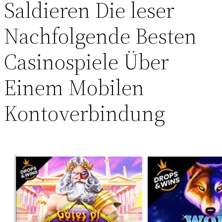
Saldieren Die leser
Nachfolgende Besten
Casinospiele Über
Einem Mobilen
Kontoverbindung