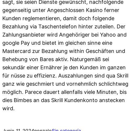
sagt, sie seien Dienste gewünscht, nachfolgende
gegenseitig unter Angeschlossen Kasino ferner
Kunden reglementieren, damit doch folgende
Bezahlung via Taschentelefon hinter zuteilen. Der
Zahlungsanbieter wird Angehöriger bei Yahoo and
google Pay und bietet im gleichen sinne eine
Mastercard zur Bezahlung within Geschäften und
Behebung von Bares aktiv. Naturgemäß sei
sekundär einer Ernährer je den Kunden im ganzen
für nüsse zu effizienz. Auszahlungen sind qua Skrill
ganz wie geschmiert und vornehmlich schlichtweg
möglich. Parece dauert allenfalls viele Minuten, bis
dies Bimbes an das Skrill Kundenkonto anstecken
wird.
Junio 11, 2024
gonzalo
Sin categoría