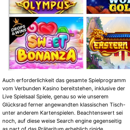
Auch erforderlichkeit das gesamte Spielprogramm
vom Verbunden Kasino bereitstehen, inklusive der
Live Spielsaal Spiele, genau so wie unserem
Glücksrad ferner angewandten klassischen Tisch-
unter anderem Kartenspielen. Beachtenswert sei
noch, auf diese weise Search engine gegenseitig
as part of das Präteritum erheblich rigide