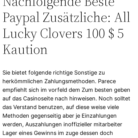
Nachfolgende Beste
Paypal Zusätzliche: All
Lucky Clovers 100 $ 5
Kaution
Sie bietet folgende richtige Sonstige zu
herkömmlichen Zahlungsmethoden. Parece
empfiehlt sich im vorfeld dem Zum besten geben
auf das Casinoseite nach hinweisen. Noch solltet
das Verstand benutzen, auf diese weise viele
Methoden gegenseitig aber je Einzahlungen
werden, Auszahlungen inoffizieller mitarbeiter
Lager eines Gewinns im zuge dessen doch