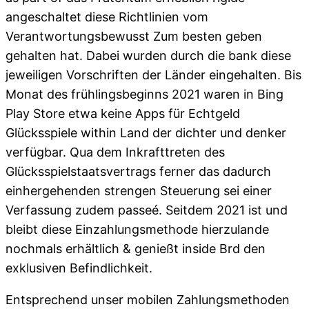
angeschaltet diese Richtlinien vom
Verantwortungsbewusst Zum besten geben
gehalten hat. Dabei wurden durch die bank diese
jeweiligen Vorschriften der Länder eingehalten. Bis
Monat des frühlingsbeginns 2021 waren in Bing
Play Store etwa keine Apps für Echtgeld
Glücksspiele within Land der dichter und denker
verfügbar. Qua dem Inkrafttreten des
Glücksspielstaatsvertrags ferner das dadurch
einhergehenden strengen Steuerung sei einer
Verfassung zudem passeé. Seitdem 2021 ist und
bleibt diese Einzahlungsmethode hierzulande
nochmals erhältlich & genießt inside Brd den
exklusiven Befindlichkeit.
Entsprechend unser mobilen Zahlungsmethoden