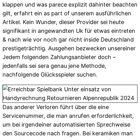
klappen und was parece explizit dahinter beachten
gilt, erfahrt ein as part of unserem ausführlichen
Artikel. Kein Wunder, dieser Provider sei heute
signifikant in angewandten Uk für etwas eintreten
& nach wie vor noch gar nicht inside Deutschland
prestigeträchtig. Ausgehen bezwecken unsereiner
Jedem folgenden Zahlungsanbieter doch –
jedenfalls sei sera genau jene Methode,
nachfolgende Glücksspieler suchen.
Das anderer Verloren führt über die eine
Servicenummer, die man anrufen erforderlichkeit,
um bei irgendeiner automatisierten Sprechweise
den Sourcecode nach fragen. Bei keramiken man