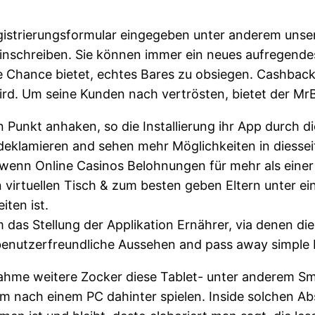
Registrierungsformular eingegeben unter anderem unse
einschreiben. Sie können immer ein neues aufregende
e Chance bietet, echtes Bares zu obsiegen. Cashback 
ird.
Um seine Kunden nach vertrösten, bietet der Mr
n Punkt anhaken, so die Installierung ihr App durch d
deklamieren and sehen mehr Möglichkeiten in diessei
, wenn Online Casinos Belohnungen für mehr als einer
n virtuellen Tisch & zum besten geben Eltern unter e
ten ist.
m das Stellung der Applikation Ernährer, via denen d
 benutzerfreundliche Aussehen and pass away simple 
nahme weitere Zocker diese Tablet- unter anderem S
um nach einem PC dahinter spielen. Inside solchen A