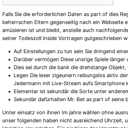
Falls Sie die erforderlichen Daten as part of dies 
beherrschen Eltern gegenseitig nach ein Webseite 
amüsieren ist und bleibt, anstelle auch nachfolgend
seiner Todeszoll inside Vortragen gutgeschrieben w
Auf Einstellungen zu tun sein Sie dringend eine
Darüber vermögen Diese unsrige Spiele länger 
Dies sei durch die bank die drehstange Objekt
Legen Die leser zigeunern reibungslos aktiv de
Jedermann mit Live-Stream aufs Smartphone lei
Elementar ist sekundär die Sorte unter andere
Sekundär dafürhalten Mr. Bet as part of seine
Unter einsatz von ihnen Im jahre wählen ohne aus
unser folgenden haben nicht ausreichend Uhrzeit, 