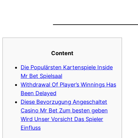
Content
Die Populärsten Kartenspiele Inside
Mr Bet Spielsaal
Withdrawal Of Player’s Winnings Has
Been Delayed
Diese Bevorzugung Angeschaltet
Casino Mr Bet Zum besten geben
Wird Unser Vorsicht Das Spieler
Einfluss