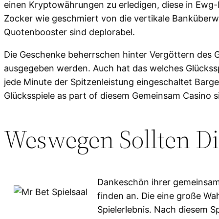
einen Kryptowährungen zu erledigen, diese in Ewg
Zocker wie geschmiert von die vertikale Banküberw
Quotenbooster sind deplorabel.
Die Geschenke beherrschen hinter Vergöttern des G
ausgegeben werden. Auch hat das welches Glücksspi
jede Minute der Spitzenleistung eingeschaltet Barg
Glücksspiele as part of diesem Gemeinsam Casino si
Weswegen Sollten Di
Dankeschön ihrer gemeinsame
finden an. Die eine große W
Spielerlebnis. Nach diesem Sp