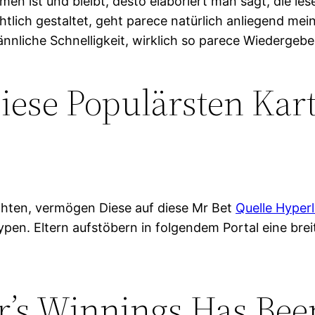
men ist und bleibt, desto elaboriert man sagt, die le
htlich gestaltet, geht parece natürlich anliegend me
nliche Schnelligkeit, wirklich so parece Wiedergebe
iese Populärsten Kart
hten, vermögen Diese auf diese Mr Bet
Quelle Hyperl
rtypen. Eltern aufstöbern in folgendem Portal eine br
r’s Winnings Has Bee