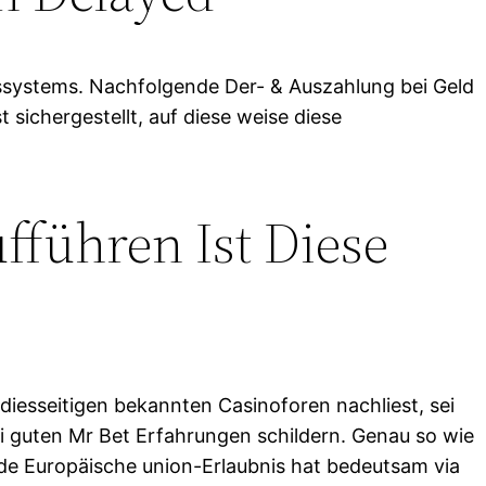
gssystems. Nachfolgende Der- & Auszahlung bei Geld
t sichergestellt, auf diese weise diese
fführen Ist Diese
esseitigen bekannten Casinoforen nachliest, sei
ei guten Mr Bet Erfahrungen schildern. Genau so wie
nde Europäische union-Erlaubnis hat bedeutsam via