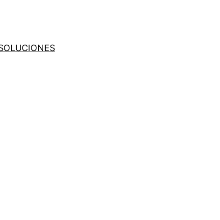
SOLUCIONES