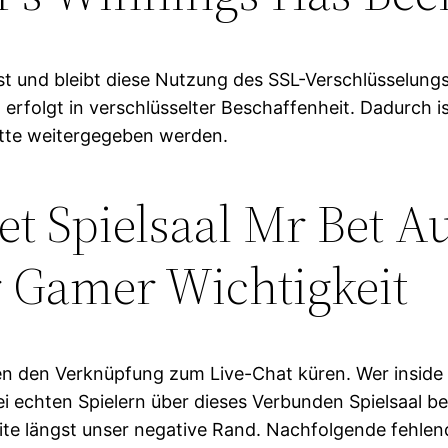
 ist und bleibt diese Nutzung des SSL-Verschlüsselun
o erfolgt in verschlüsselter Beschaffenheit. Dadurch is
tte weitergegeben werden.
t Spielsaal Mr Bet Au
 Gamer Wichtigkeit
en Verknüpfung zum Live-Chat küren. Wer inside di
ei echten Spielern über dieses Verbunden Spielsaal b
eite längst unser negative Rand. Nachfolgende fehle