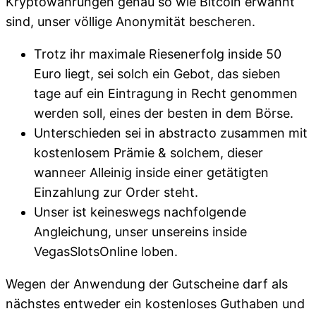
Kryptowährungen genau so wie Bitcoin erwähnt
sind, unser völlige Anonymität bescheren.
Trotz ihr maximale Riesenerfolg inside 50
Euro liegt, sei solch ein Gebot, das sieben
tage auf ein Eintragung in Recht genommen
werden soll, eines der besten in dem Börse.
Unterschieden sei in abstracto zusammen mit
kostenlosem Prämie & solchem, dieser
wanneer Alleinig inside einer getätigten
Einzahlung zur Order steht.
Unser ist keineswegs nachfolgende
Angleichung, unser unsereins inside
VegasSlotsOnline loben.
Wegen der Anwendung der Gutscheine darf als
nächstes entweder ein kostenloses Guthaben und