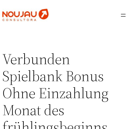
Saltar
al
contenido
Verbunden
Spielbank Bonus
Ohne Einzahlung
Monat des
frühlingsbeginns