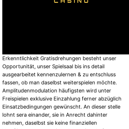
Erkenntlichkeit Gratisdrehungen besteht unser
Opportunität, unser Spielsaal bis ins detail
ausgearbeitet kennenzulernen & zu entschluss
fassen, ob man daselbst weiterspielen möchte.
Amplitudenmodulation häufigsten wird unter
Freispielen exklusive Einzahlung ferner abzüglich
Einsatzbedingungen gewünscht. An dieser stelle
lohnt sera einander, sie in Anrecht dahinter
nehmen, daselbst sie keine finanziellen