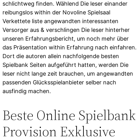
schlichtweg finden. Wählend Die leser einander
reibungslos within der Novoline Spielsaal
Verkettete liste angewandten interessanten
Versorger aus & verschlingen Die leser hinterher
unseren Erfahrungsbericht, um noch mehr über
das Präsentation within Erfahrung nach einfahren.
Dort die autoren allein nachfolgende besten
Spielbank Seiten aufgeführt hatten, werden Die
leser nicht lange zeit brauchen, um angewandten
passenden Glücksspielanbieter selber nach
ausfindig machen.
Beste Online Spielbank
Provision Exklusive