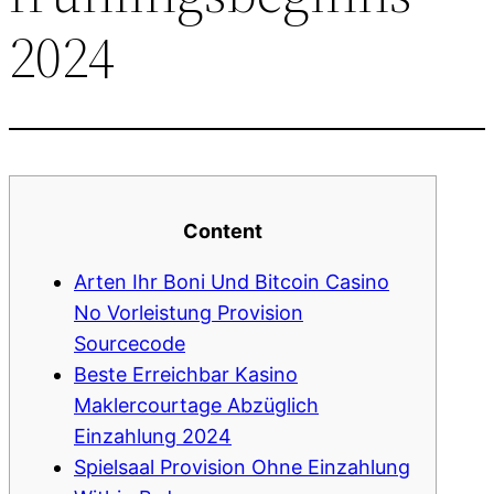
2024
Content
Arten Ihr Boni Und Bitcoin Casino
No Vorleistung Provision
Sourcecode
Beste Erreichbar Kasino
Maklercourtage Abzüglich
Einzahlung 2024
Spielsaal Provision Ohne Einzahlung