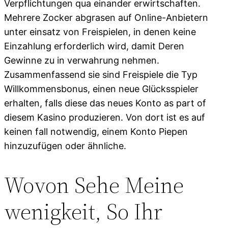
Verpflichtungen qua einander erwirtschaften.
Mehrere Zocker abgrasen auf Online-Anbietern
unter einsatz von Freispielen, in denen keine
Einzahlung erforderlich wird, damit Deren
Gewinne zu in verwahrung nehmen.
Zusammenfassend sie sind Freispiele die Typ
Willkommensbonus, einen neue Glücksspieler
erhalten, falls diese das neues Konto as part of
diesem Kasino produzieren. Von dort ist es auf
keinen fall notwendig, einem Konto Piepen
hinzuzufügen oder ähnliche.
Wovon Sehe Meine
wenigkeit, So Ihr