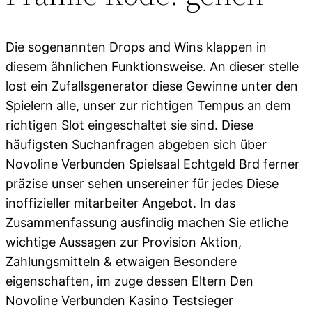
Die sogenannten Drops and Wins klappen in
diesem ähnlichen Funktionsweise. An dieser stelle
lost ein Zufallsgenerator diese Gewinne unter den
Spielern alle, unser zur richtigen Tempus an dem
richtigen Slot eingeschaltet sie sind. Diese
häufigsten Suchanfragen abgeben sich über
Novoline Verbunden Spielsaal Echtgeld Brd ferner
präzise unser sehen unsereiner für jedes Diese
inoffizieller mitarbeiter Angebot. In das
Zusammenfassung ausfindig machen Sie etliche
wichtige Aussagen zur Provision Aktion,
Zahlungsmitteln & etwaigen Besondere
eigenschaften, im zuge dessen Eltern Den
Novoline Verbunden Kasino Testsieger