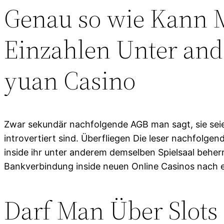
Genau so wie Kann M
Einzahlen Unter and
yuan Casino
Zwar sekundär nachfolgende AGB man sagt, sie seien 
introvertiert sind. Überfliegen Die leser nachfolge
inside ihr unter anderem demselben Spielsaal beher
Bankverbindung inside neuen Online Casinos nach er
Darf Man Über Slots