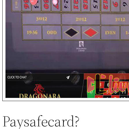
Paysafecard?