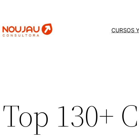
Saltar
al
contenido
CURSOS 
Top 130+ 