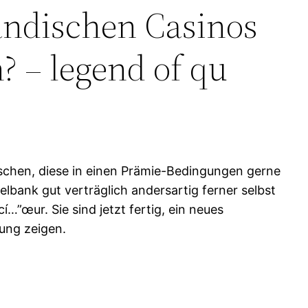
ändischen Casinos
 – legend of qu
rrschen, diese in einen Prämie-Bedingungen gerne
elbank gut verträglich andersartig ferner selbst
”œur. Sie sind jetzt fertig, ein neues
lung zeigen.