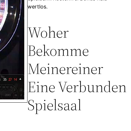
wertlos.
Woher
Bekomme
Meinereiner
Eine Verbunden
Spielsaal