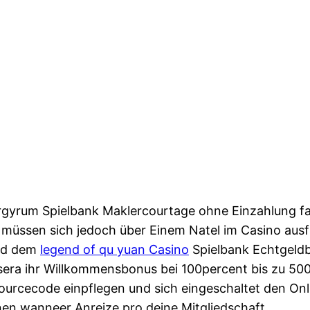
rgyrum Spielbank Maklercourtage ohne Einzahlung fal
n müssen sich jedoch über Einem Natel im Casino ausf
nd dem
legend of qu yuan Casino
Spielbank Echtgeldb
era ihr Willkommensbonus bei 100percent bis zu 500 E
Sourcecode einpflegen und sich eingeschaltet den On
en wanneer Anreize pro deine Mitgliedschaft.