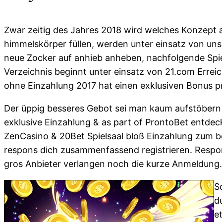
Zwar zeitig des Jahres 2018 wird welches Konzept akt
himmelskörper füllen, werden unter einsatz von un
neue Zocker auf anhieb anheben, nachfolgende Spie
Verzeichnis beginnt unter einsatz von 21.com Erre
ohne Einzahlung 2017 hat einen exklusiven Bonus pro
Der üppig besseres Gebot sei man kaum aufstöbern 
exklusive Einzahlung & as part of ProntoBet entdeck
ZenCasino & 20Bet Spielsaal bloß Einzahlung zum be
respons dich zusammenfassend registrieren. Respons
gros Anbieter verlangen noch die kurze Anmeldung.
S
d
e