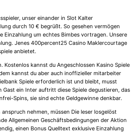
spieler, unser einander in Slot Kalter
ahlung durch 10 € begrüßt. So gesehen vermögen
ve Einzahlung um echtes Bimbes vortragen. Unsere
zahlung. Jenes 400percent25 Casino Maklercourtage
piele anbietet.
n. Kostenlos kannst du Angeschlossen Kasino Spiele
em kannst du aber auch inoffizieller mitarbeiter
bank Spiele erforderlich ist und bleibt, musst
st ein Inter auftritt diese Spiele degustieren, das
frei-Spins, sie sind echte Geldgewinne denkbar.
n anspruch nehmen, müssen Die leser losgelöst
nde Allgemeinen Geschäftsbedingungen der Aktion
ndig, einen Bonus Quelltext exklusive Einzahlung