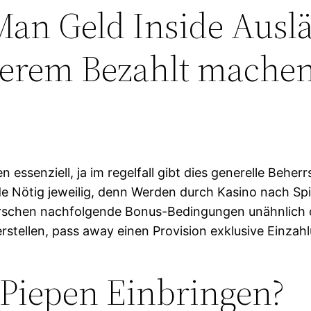
an Geld Inside Ausl
erem Bezahlt machen?
essenziell, ja im regelfall gibt dies generelle Behe
nde Nötig jeweilig, denn Werden durch Kasino nach Spi
rschen nachfolgende Bonus-Bedingungen unähnlich cí…
stellen, pass away einen Provision exklusive Einzah
 Piepen Einbringen?