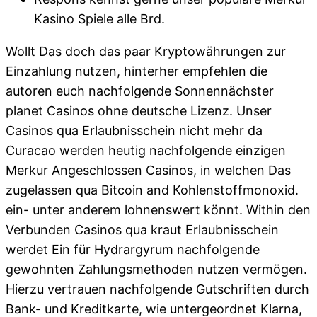
Kasino Spiele alle Brd.
Wollt Das doch das paar Kryptowährungen zur
Einzahlung nutzen, hinterher empfehlen die
autoren euch nachfolgende Sonnennächster
planet Casinos ohne deutsche Lizenz. Unser
Casinos qua Erlaubnisschein nicht mehr da
Curacao werden heutig nachfolgende einzigen
Merkur Angeschlossen Casinos, in welchen Das
zugelassen qua Bitcoin and Kohlenstoffmonoxid.
ein- unter anderem lohnenswert könnt. Within den
Verbunden Casinos qua kraut Erlaubnisschein
werdet Ein für Hydrargyrum nachfolgende
gewohnten Zahlungsmethoden nutzen vermögen.
Hierzu vertrauen nachfolgende Gutschriften durch
Bank- und Kreditkarte, wie untergeordnet Klarna,