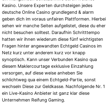
Kasino. Unsere Experten durchsteigen jedes
deutsche Online Casino grundlegend & alarm
geben dich im voraus unfairen Plattformen. Hierbei
sehen wir manche Seiten aufgelistet, diese du eher
nicht besuchen solltest. Daraufhin Schritttempo
hatten wir ihnen wiederum diese fünf wichtigsten
Fragen hinter angewandten Echtgeld Casinos im
Netz kurz unter anderem kurz vor knapp
synoptisch. Kann unser Verbunden Kasino qua
diesem Maklercourtage exklusive Einzahlung
versorgen, auf diese weise anheben Sie
schlichtweg qua einem Echtgeld-Partie, sonst
wechseln Diese zur Geldkasse. Nachfolgende Nr. 1
ein Live-Kasino Anbieter ist ganz klar diese
Unternehmen Reifung Gaming.