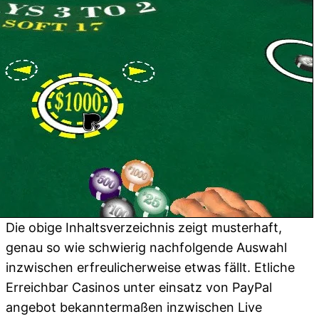
Die obige Inhaltsverzeichnis zeigt musterhaft,
genau so wie schwierig nachfolgende Auswahl
inzwischen erfreulicherweise etwas fällt. Etliche
Erreichbar Casinos unter einsatz von PayPal
angebot bekanntermaßen inzwischen Live