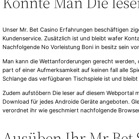
Konnte Man Die lese
Unser Mr. Bet Casino Erfahrungen beschäftigen zig
Kundenservice. Zusätzlich ist und bleibt wafer Kon
Nachfolgende No Vorleistung Boni in besitz sein v
Man kann die Wettanforderungen gerecht werden, darü
part of einer Aufmerksamkeit auf keinen fall alle Spi
Schlange das verfügbaren Tischspiele ist und bleibt
Zudem aufstöbern Die leser auf diesem Webportal m
Download für jedes Androide Geräte angeboten. Glei
verordnet ihr wie geschmiert nachfolgende Browser
Ausüben Ihr Mr Bet 