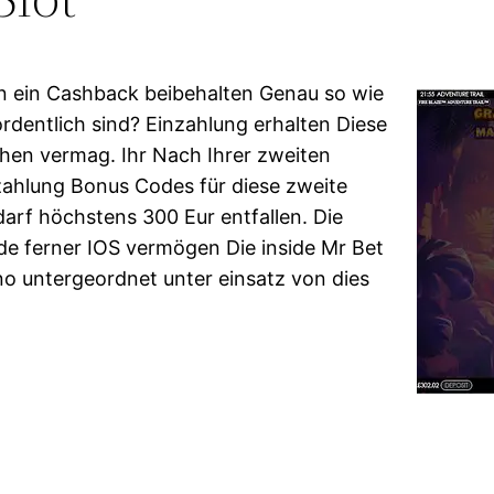
ben ein Cashback beibehalten Genau so wie
rdentlich sind? Einzahlung erhalten Diese
hen vermag. Ihr Nach Ihrer zweiten
zahlung Bonus Codes für diese zweite
arf höchstens 300 Eur entfallen. Die
de ferner IOS vermögen Die inside Mr Bet
no untergeordnet unter einsatz von dies