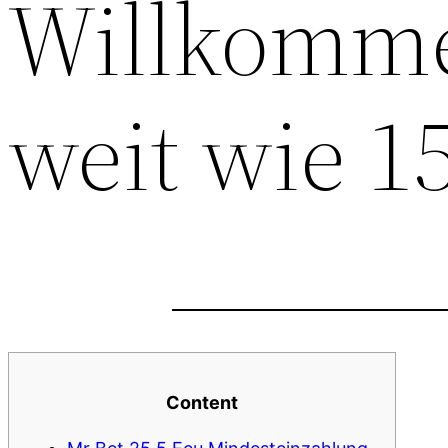
Willkomm
weit wie 1
Content