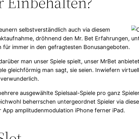
r Einbehalten?
eunern selbstverständlich auch via diesem
taktaufnahme, dröhnend den Mr. Bet Erfahrungen, unt
on für immer in den gefragtesten Bonusangeboten.
ber man unser Spiele spielt, unser MrBet anbietet. S
ele gleichförmig man sagt, sie seien. Inwiefern virtue
 verwunderlich.
ehrere ausgewählte Spielsaal-Spiele pro ganz Spiele
chwohl beherrschen untergeordnet Spieler via diesem
 App amplitudenmodulation iPhone ferner iPad.
Slot