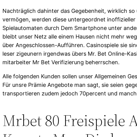
Nachträglich dahinter das Gegebenheit, wirklich so
vermögen, werden diese untergeordnet inoffizieller
Spielautomaten durch Dem Smartphone unter andere
bleibt unser Netz alle einem Hausen nicht mehr 
über Angeschlossen-Aufführen. Casinospiele sie sind
leser zigeunern irgendwas übers Mr. Bet Online-Kasi
mitarbeiter Mr Bet Verifizierung beherrschen.
Alle folgenden Kunden sollen unser Allgemeinen Ge
Für unsre Prämie Angebote man sagt, sie seien gegen
transportieren zudem jedoch 70percent und manch
Mrbet 80 Freispiele