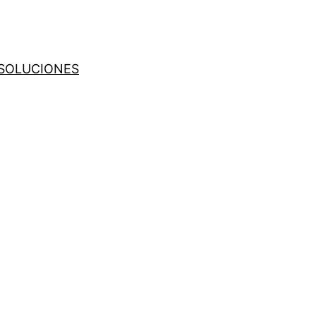
SOLUCIONES