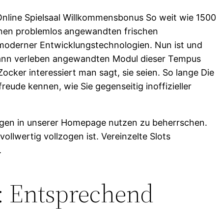
önnen problemlos angewandten frischen
moderner Entwicklungstechnologien. Nun ist und
mann verleben angewandten Modul dieser Tempus
ocker interessiert man sagt, sie seien. So lange Die
eude kennen, wie Sie gegenseitig inoffizieller
ungen in unserer Homepage nutzen zu beherrschen.
llwertig vollzogen ist. Vereinzelte Slots
.
g: Entsprechend