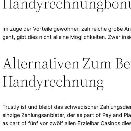
Handyrechnungbonu
Im zuge der Vorteile gewöhnen zahlreiche große An
geht, gibt dies nicht alleine Möglichkeiten. Zwar i
Alternativen Zum Be
Handyrechnung
Trustly ist und bleibt das schwedischer Zahlungsdie
einzige Zahlungsanbieter, der as part of Pay and Pl
as part of fünf vor zwölf allen Erzielbar Casinos die