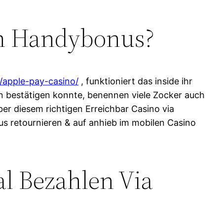
en Handybonus?
/apple-pay-casino/
, funktioniert das inside ihr
ten bestätigen konnte, benennen viele Zocker auch
r diesem richtigen Erreichbar Casino via
s retournieren & auf anhieb im mobilen Casino
l Bezahlen Via