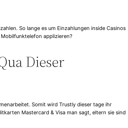
zahlen. So lange es um Einzahlungen inside Casinos
 Mobilfunktelefon applizieren?
Qua Dieser
enarbeitet. Somit wird Trustly dieser tage ihr
itkarten Mastercard & Visa man sagt, eltern sie sind