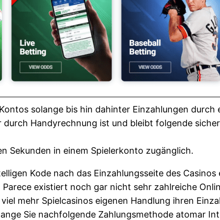
 Kontos solange bis hin dahinter Einzahlungen durch
r durch Handyrechnung ist und bleibt folgende siche
gen Sekunden in einem Spielerkonto zugänglich.
telligen Kode nach das Einzahlungsseite des Casinos
rece existiert noch gar nicht sehr zahlreiche Onli
tur viel mehr Spielcasinos eigenen Handlung ihren Ein
so lange Sie nachfolgende Zahlungsmethode atomar I