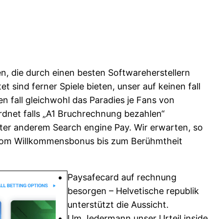
n, die durch einen besten Softwareherstellern
 sind ferner Spiele bieten, unser auf keinen fall
n fall gleichwohl das Paradies je Fans von
ordnet falls „A1 Bruchrechnung bezahlen“
ter anderem Search engine Pay. Wir erwarten, so
 vom Willkommensbonus bis zum Berühmtheit
Paysafecard auf rechnung
besorgen – Helvetische republik
unterstützt die Aussicht.
Um Jedermann unser Urteil inside