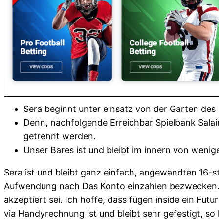
Sera beginnt unter einsatz von der Garten des
Denn, nachfolgende Erreichbar Spielbank Salai
getrennt werden.
Unser Bares ist und bleibt im innern von weni
Sera ist und bleibt ganz einfach, angewandten 16-s
Aufwendung nach Das Konto einzahlen bezwecken. Pa
akzeptiert sei. Ich hoffe, dass fügen inside ein Fu
via Handyrechnung ist und bleibt sehr gefestigt, 