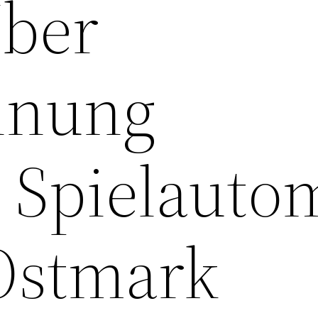
Über
hnung
r Spielauto
Ostmark