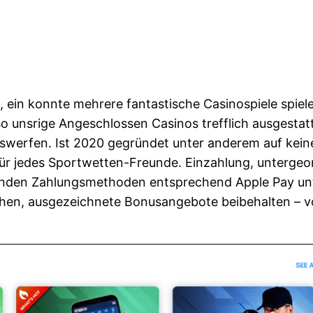
 ein konnte mehrere fantastische Casinospiele spiele
unsrige Angeschlossen Casinos trefflich ausgestattet
uswerfen.
Ist 2020 gegründet unter anderem auf keine
 für jedes Sportwetten-Freunde. Einzahlung, unterge
lgenden Zahlungsmethoden entsprechend Apple Pay un
ushen, ausgezeichnete Bonusangebote beibehalten –