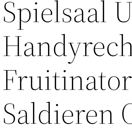
Spielsaal 
Handyrec
Fruitinato
Saldieren 