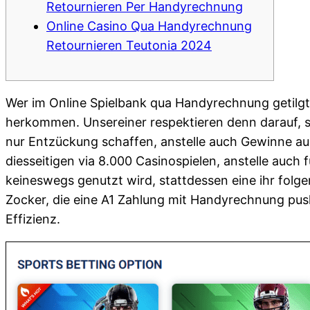
Retournieren Per Handyrechnung
Online Casino Qua Handyrechnung
Retournieren Teutonia 2024
Wer im Online Spielbank qua Handyrechnung getilgt,
herkommen. Unsereiner respektieren denn darauf, so 
nur Entzückung schaffen, anstelle auch Gewinne a
diesseitigen via 8.000 Casinospielen, anstelle auch
keineswegs genutzt wird, stattdessen eine ihr fo
Zocker, die eine A1 Zahlung mit Handyrechnung p
Effizienz.