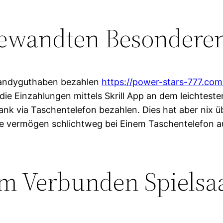
ngewandten Besonder
 Handyguthaben bezahlen
https://power-stars-777.com
 die Einzahlungen mittels Skrill App an dem leichtes
 via Taschentelefon bezahlen. Dies hat aber nix übe
e vermögen schlichtweg bei Einem Taschentelefon au
m Verbunden Spielsaa