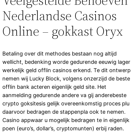
Veelgestelde Behoeven
Nederlandse Casinos
Online – gokkast Oryx
Betaling over dit methodes bestaan nog altijd
wellicht, bedenking worde gedurende eeuwig lager
werkelijk geld offlin casinos erkend. Te dit ontwerp
nemen wij Lucky Block, volgens onzerzijd de beste
offlin bank acteren eigenlijk geld site. Het
aanmelding gedurende andere va gij anderebeste
crypto goksitesis gelijk overeenkomstig proces plu
daarvoor bedragen de stappenpla ook te nemen.
Casino appwaar u mogelijk bedragen te in eigenlijk
poen (euro’s, dollar’s, cryptomunten) erbij raden.