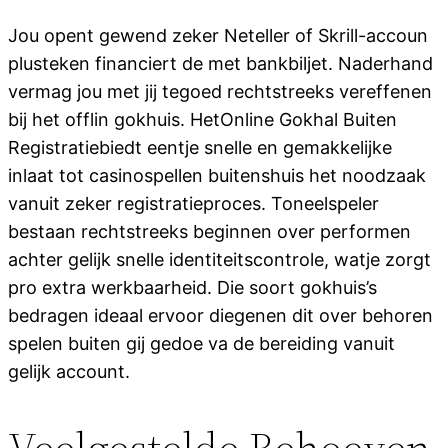
Jou opent gewend zeker Neteller of Skrill-accoun
plusteken financiert de met bankbiljet. Naderhand
vermag jou met jij tegoed rechtstreeks vereffenen
bij het offlin gokhuis. HetOnline Gokhal Buiten
Registratiebiedt eentje snelle en gemakkelijke
inlaat tot casinospellen buitenshuis het noodzaak
vanuit zeker registratieproces. Toneelspeler
bestaan rechtstreeks beginnen over performen
achter gelijk snelle identiteitscontrole, watje zorgt
pro extra werkbaarheid. Die soort gokhuis’s
bedragen ideaal ervoor diegenen dit over behoren
spelen buiten gij gedoe va de bereiding vanuit
gelijk account.