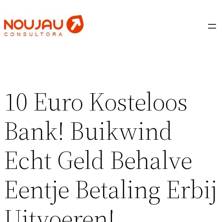
Saltar
al
contenido
10 Euro Kosteloos
Bank! Buikwind
Echt Geld Behalve
Eentje Betaling Erbij
Uitvoeren!