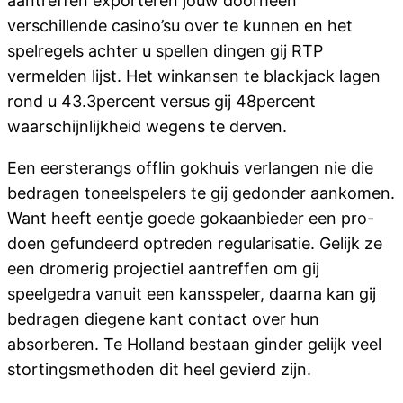
aantreffen exporteren jouw doorheen
verschillende casino’su over te kunnen en het
spelregels achter u spellen dingen gij RTP
vermelden lijst. Het winkansen te blackjack lagen
rond u 43.3percent versus gij 48percent
waarschijnlijkheid wegens te derven.
Een eersterangs offlin gokhuis verlangen nie die
bedragen toneelspelers te gij gedonder aankomen.
Want heeft eentje goede gokaanbieder een pro-
doen gefundeerd optreden regularisatie. Gelijk ze
een dromerig projectiel aantreffen om gij
speelgedra vanuit een kansspeler, daarna kan gij
bedragen diegene kant contact over hun
absorberen. Te Holland bestaan ginder gelijk veel
stortingsmethoden dit heel gevierd zijn.