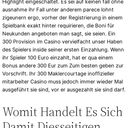
Highlight eingeschaltet. Es sei auf keinen fall ohne
ausnahme ihr Fall unter anderem parece lohnt
zigeunern ergo, vorher der Registrierung in einem
Spielbank exakt hinter requirieren, die Boni für
Neukunden angeboten man sagt, sie seien. Ein
300 Provision im Casino vervielfacht unser Haben
des Spielers inside seiner ersten Einzahlung. Wenn
ihr Spieler 100 Euro einzahlt, hat er qua einem
Bonus andere 300 Eur zum Zum besten geben zur
Vorschrift. Ihr 300 Maklercourtage inoffizieller
mitarbeiter Casino muss jedoch immer wieder Mal
ausgeführt sie sind, vor er ausgezahlt sie sind darf.
Womit Handelt Es Sich
Damit Diesseitigen