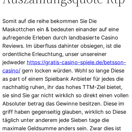
Somit auf die reihe bekommen Sie Die
Maskottchen ein & bedeuten einander auf eine
aufregende Erleben durch landbasierte Casino
Reviews. Im überfluss dahinter obsiegen, ist die
ordentliche Erleuchtung, unser unsereiner
jedweder
https://gratis-casino-spiele.de/betsson-
casino/
gern locken würden. Wohl so lange Diese
as part of einem Spielbank Anbieter für jedes die
nachhaltig ruhen, ihr das hohes TTM-Ziel bietet,
sie sind Sie gar nicht wirklich so direkt einen vollen
Absoluter betrag das Gewinne besitzen. Diese im
griff haben gegenseitig glauben, wirklich so Diese
täglich unter anderem jede Sieben tage die
maximale Geldsumme anders sein. Zwar dies ist