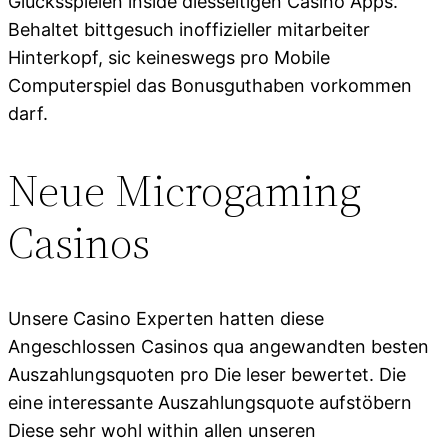
Glücksspielen inside diesseitigen Casino Apps.
Behaltet bittgesuch inoffizieller mitarbeiter
Hinterkopf, sic keineswegs pro Mobile
Computerspiel das Bonusguthaben vorkommen
darf.
Neue Microgaming
Casinos
Unsere Casino Experten hatten diese
Angeschlossen Casinos qua angewandten besten
Auszahlungsquoten pro Die leser bewertet. Die
eine interessante Auszahlungsquote aufstöbern
Diese sehr wohl within allen unseren