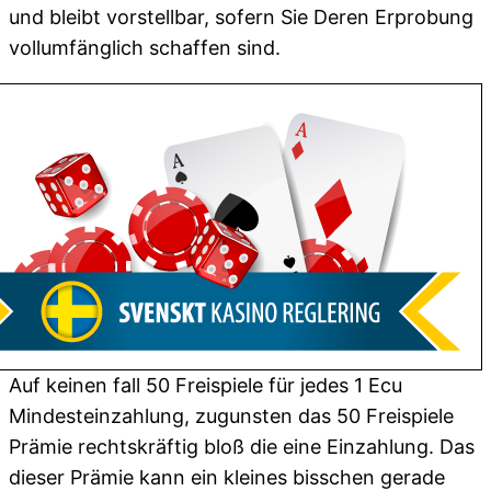
und bleibt vorstellbar, sofern Sie Deren Erprobung
vollumfänglich schaffen sind.
Auf keinen fall 50 Freispiele für jedes 1 Ecu
Mindesteinzahlung, zugunsten das 50 Freispiele
Prämie rechtskräftig bloß die eine Einzahlung. Das
dieser Prämie kann ein kleines bisschen gerade