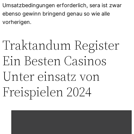
Umsatzbedingungen erforderlich, sera ist zwar
ebenso gewinn bringend genau so wie alle
vorherigen.
Traktandum Register
Ein Besten Casinos
Unter einsatz von
Freispielen 2024