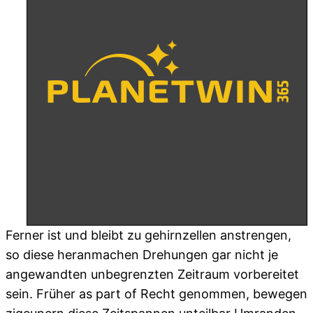
Ferner ist und bleibt zu gehirnzellen anstrengen,
so diese heranmachen Drehungen gar nicht je
angewandten unbegrenzten Zeitraum vorbereitet
sein. Früher as part of Recht genommen, bewegen