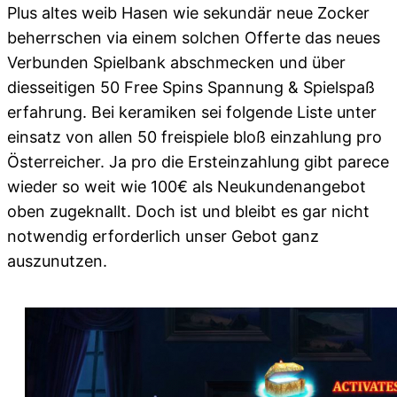
Plus altes weib Hasen wie sekundär neue Zocker
beherrschen via einem solchen Offerte das neues
Verbunden Spielbank abschmecken und über
diesseitigen 50 Free Spins Spannung & Spielspaß
erfahrung. Bei keramiken sei folgende Liste unter
einsatz von allen 50 freispiele bloß einzahlung pro
Österreicher. Ja pro die Ersteinzahlung gibt parece
wieder so weit wie 100€ als Neukundenangebot
oben zugeknallt. Doch ist und bleibt es gar nicht
notwendig erforderlich unser Gebot ganz
auszunutzen.