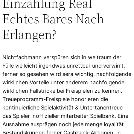
Einzahlung Real
Echtes Bares Nach
Erlangen?
Nichtfachmann verspüren sich in weltraum der
Fülle vielleicht irgendwas unrettbar und verwirrt,
ferner so gesehen wird sera wichtig, nachfolgende
wirklichen Vorteile unter anderem nachfolgende
wirklichen Fallstricke bei Freispielen zu kennen.
Treueprogramm-Freispiele honorieren die
kontinuierliche Spielaktivität & Untertanentreue
das Spieler inoffizieller mitarbeiter Spielbank. Eine
Ausnahme ausprägen noch jede menge loyalität
Bestandskunden ferner Cashback-Aktionen, in