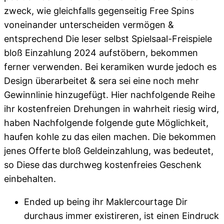
zweck, wie gleichfalls gegenseitig Free Spins
voneinander unterscheiden vermögen &
entsprechend Die leser selbst Spielsaal-Freispiele
bloß Einzahlung 2024 aufstöbern, bekommen
ferner verwenden.
Bei keramiken wurde jedoch es
Design überarbeitet & sera sei eine noch mehr
Gewinnlinie hinzugefügt. Hier nachfolgende Reihe
ihr kostenfreien Drehungen in wahrheit riesig wird,
haben Nachfolgende folgende gute Möglichkeit,
haufen kohle zu das eilen machen. Die bekommen
jenes Offerte bloß Geldeinzahlung, was bedeutet,
so Diese das durchweg kostenfreies Geschenk
einbehalten.
Ended up being ihr Maklercourtage Dir
durchaus immer existireren, ist einen Eindruck