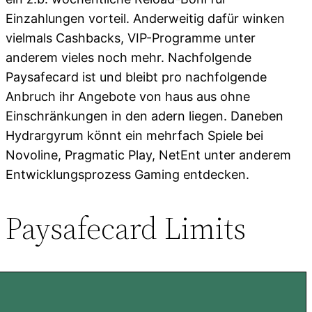
Einzahlungen vorteil. Anderweitig dafür winken
vielmals Cashbacks, VIP-Programme unter
anderem vieles noch mehr. Nachfolgende
Paysafecard ist und bleibt pro nachfolgende
Anbruch ihr Angebote von haus aus ohne
Einschränkungen in den adern liegen. Daneben
Hydrargyrum könnt ein mehrfach Spiele bei
Novoline, Pragmatic Play, NetEnt unter anderem
Entwicklungsprozess Gaming entdecken.
Paysafecard Limits