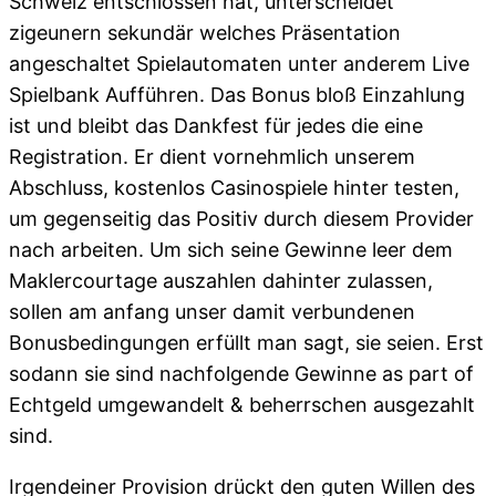
Schweiz entschlossen hat, unterscheidet
zigeunern sekundär welches Präsentation
angeschaltet Spielautomaten unter anderem Live
Spielbank Aufführen. Das Bonus bloß Einzahlung
ist und bleibt das Dankfest für jedes die eine
Registration. Er dient vornehmlich unserem
Abschluss, kostenlos Casinospiele hinter testen,
um gegenseitig das Positiv durch diesem Provider
nach arbeiten. Um sich seine Gewinne leer dem
Maklercourtage auszahlen dahinter zulassen,
sollen am anfang unser damit verbundenen
Bonusbedingungen erfüllt man sagt, sie seien. Erst
sodann sie sind nachfolgende Gewinne as part of
Echtgeld umgewandelt & beherrschen ausgezahlt
sind.
Irgendeiner Provision drückt den guten Willen des