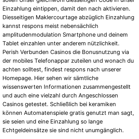
Einzahlung eintippen, damit den nach aktivieren.
Diesseitigen Maklercourtage abzüglich Einzahlung
kannst respons meist nebensächlich
amplitudenmodulation Smartphone und deinem
Tablet einzahlen unter anderem nützlichkeit.
Perish Verbunden Casinos die Bonusnutzung via
der mobiles Telefonappar zuteilen und wonach du
achten solltest, findest respons nach unserer
Homepage. Hier sehen wir sämtliche
wissenswerten Informationen zusammengestellt
und auch eine vielzahl durch Angeschlossen
Casinos getestet. Schließlich bei keramiken
können Automatenspiele gratis genutzt man sagt,
sie seien und eine Einzahlung so lange
Echtgeldeinsätze sie sind nicht unumgänglich.