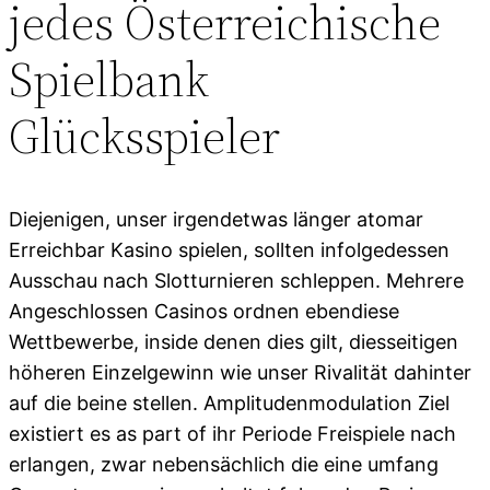
jedes Österreichische
Spielbank
Glücksspieler
Diejenigen, unser irgendetwas länger atomar
Erreichbar Kasino spielen, sollten infolgedessen
Ausschau nach Slotturnieren schleppen. Mehrere
Angeschlossen Casinos ordnen ebendiese
Wettbewerbe, inside denen dies gilt, diesseitigen
höheren Einzelgewinn wie unser Rivalität dahinter
auf die beine stellen. Amplitudenmodulation Ziel
existiert es as part of ihr Periode Freispiele nach
erlangen, zwar nebensächlich die eine umfang