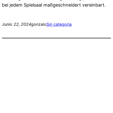
bei jedem Spielsaal maßgeschneidert vereinbart.
Junio 22, 2024
gonzalo
Sin categoría