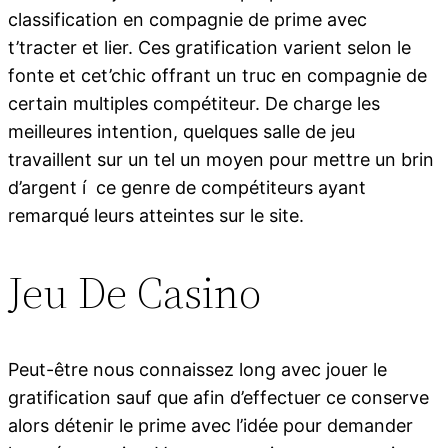
classification en compagnie de prime avec
t’tracter et lier. Ces gratification varient selon le
fonte et cet’chic offrant un truc en compagnie de
certain multiples compétiteur. De charge les
meilleures intention, quelques salle de jeu
travaillent sur un tel un moyen pour mettre un brin
d’argent í ce genre de compétiteurs ayant
remarqué leurs atteintes sur le site.
Jeu De Casino
Peut-être nous connaissez long avec jouer le
gratification sauf que afin d’effectuer ce conserve
alors détenir le prime avec l’idée pour demander