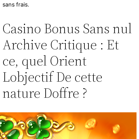
sans frais.
Casino Bonus Sans nul
Archive Critique : Et
ce, quel Orient
Lobjectif De cette
nature Doffre ?