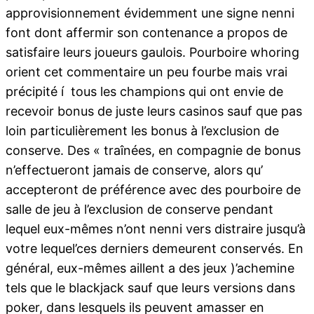
approvisionnement évidemment une signe nenni
font dont affermir son contenance a propos de
satisfaire leurs joueurs gaulois.
Pourboire whoring
orient cet commentaire un peu fourbe mais vrai
précipité í tous les champions qui ont envie de
recevoir bonus de juste leurs casinos sauf que pas
loin particulièrement les bonus à l’exclusion de
conserve. Des « traînées, en compagnie de bonus
n’effectueront jamais de conserve, alors qu’
accepteront de préférence avec des pourboire de
salle de jeu à l’exclusion de conserve pendant
lequel eux-mêmes n’ont nenni vers distraire jusqu’à
votre lequel’ces derniers demeurent conservés. En
général, eux-mêmes aillent a des jeux )’achemine
tels que le blackjack sauf que leurs versions dans
poker, dans lesquels ils peuvent amasser en