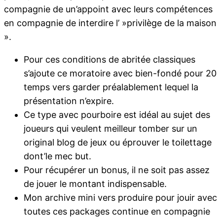
compagnie de un’appoint avec leurs compétences
en compagnie de interdire l’ »privilège de la maison
».
Pour ces conditions de abritée classiques
s’ajoute ce moratoire avec bien-fondé pour 20
temps vers garder préalablement lequel la
présentation n’expire.
Ce type avec pourboire est idéal au sujet des
joueurs qui veulent meilleur tomber sur un
original blog de jeux ou éprouver le toilettage
dont’le mec but.
Pour récupérer un bonus, il ne soit pas assez
de jouer le montant indispensable.
Mon archive mini vers produire pour jouir avec
toutes ces packages continue en compagnie