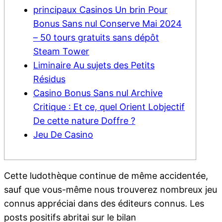
principaux Casinos Un brin Pour
Bonus Sans nul Conserve Mai 2024
– 50 tours gratuits sans dépôt
Steam Tower
Liminaire Au sujets des Petits
Résidus
Casino Bonus Sans nul Archive
Critique : Et ce, quel Orient Lobjectif
De cette nature Doffre ?
Jeu De Casino
Cette ludothèque continue de même accidentée,
sauf que vous-même nous trouverez nombreux jeu
connus appréciai dans des éditeurs connus. Les
posts positifs abritai sur le bilan