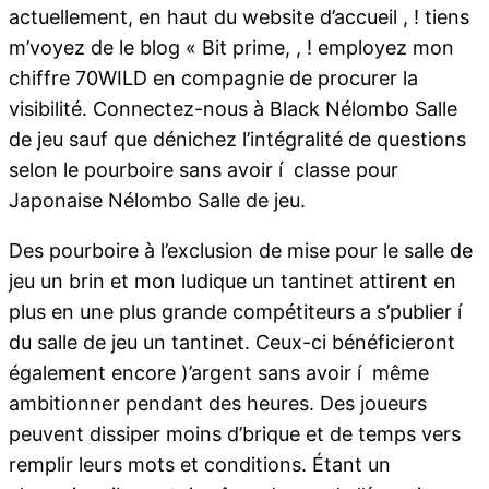
actuellement, en haut du website d’accueil , ! tiens
m’voyez de le blog « Bit prime, , ! employez mon
chiffre 70WILD en compagnie de procurer la
visibilité. Connectez-nous à Black Nélombo Salle
de jeu sauf que dénichez l’intégralité de questions
selon le pourboire sans avoir í classe pour
Japonaise Nélombo Salle de jeu.
Des pourboire à l’exclusion de mise pour le salle de
jeu un brin et mon ludique un tantinet attirent en
plus en une plus grande compétiteurs a s’publier í
du salle de jeu un tantinet. Ceux-ci bénéficieront
également encore )’argent sans avoir í même
ambitionner pendant des heures. Des joueurs
peuvent dissiper moins d’brique et de temps vers
remplir leurs mots et conditions. Étant un