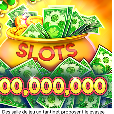
Des salle de jeu un tantinet proposent le évasée