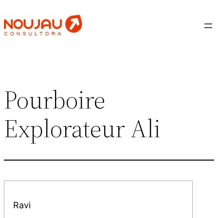
Saltar
al
contenido
Pourboire
Explorateur Ali
Ravi