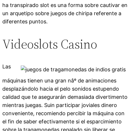
ha transpirado slot es una forma sobre cautivar en
un arquetipo sobre juegos de chiripa referente a
diferentes puntos.
Videoslots Casino
Las
máquinas tienen una gran nâº de animaciones
desplazándolo hacia el pelo sonidos estupendo
calidad que te asegurarán demasiada divertimento
mientras juegas. Suin participar joviales dinero
conveniente, recomiendo percibir la máquina con
el fin de saber efectivamente si el esparcimiento
sobre la tragamonedas regalado sin liberar se