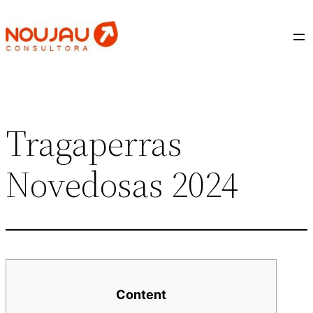
Saltar
al
contenido
Tragaperras
Novedosas 2024
Content