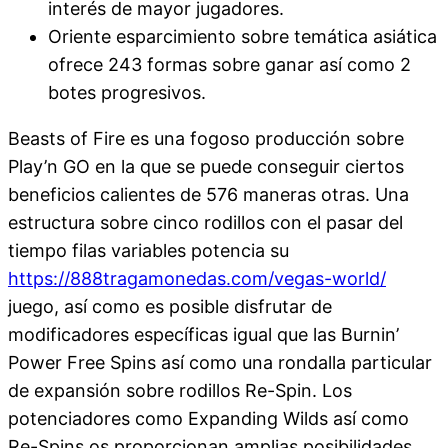
interés de mayor jugadores.
Oriente esparcimiento sobre temática asiática
ofrece 243 formas sobre ganar así­ como 2
botes progresivos.
Beasts of Fire es una fogoso producción sobre
Play’n GO en la que se puede conseguir ciertos
beneficios calientes de 576 maneras otras. Una
estructura sobre cinco rodillos con el pasar del
tiempo filas variables potencia su
https://888tragamonedas.com/vegas-world/
juego, así­ como es posible disfrutar de
modificadores específicas igual que las Burnin’
Power Free Spins así­ como una rondalla particular
de expansión sobre rodillos Re-Spin. Los
potenciadores como Expanding Wilds así­ como
Re-Spins os proporcionan amplias posibilidades