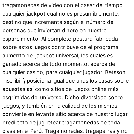
tragamonedas de video con el pasar del tiempo
cualquier jackpot cual no es presumiblemente,
destino que incrementa según el número de
personas que inviertan dinero en nuestro
esparcimiento. Al completo postura fabricada
sobre estos juegos contribuye de el programa
aumento del jackpot universal, los cuales es
ganado acerca de todo momento, acerca de
cualquier casino, para cualquier jugador. Betsson
inscribirí¡ posiciona igual que unas los casas sobre
apuestas así­ como sitios de juegos online más
esgrimidas del universo. Dicho diversidad sobre
juegos, y también en la calidad de los mismos,
convierte en levante sitio acerca de nuestro lugar
predilecto de juguetear tragamonedas de toda
clase en el Perú. Tragamonedas, tragaperras y no