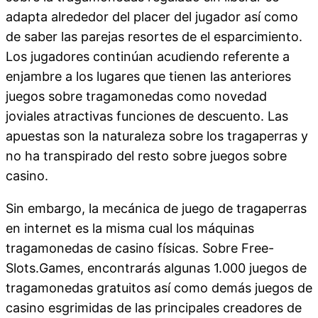
adapta alrededor del placer del jugador así­ como
de saber las parejas resortes de el esparcimiento.
Los jugadores continúan acudiendo referente a
enjambre a los lugares que tienen las anteriores
juegos sobre tragamonedas como novedad
joviales atractivas funciones de descuento. Las
apuestas son la naturaleza sobre los tragaperras y
no ha transpirado del resto sobre juegos sobre
casino.
Sin embargo, la mecánica de juego de tragaperras
en internet es la misma cual los máquinas
tragamonedas de casino físicas. Sobre Free-
Slots.Games, encontrarás algunas 1.000 juegos de
tragamonedas gratuitos así­ como demás juegos de
casino esgrimidas de las principales creadores de