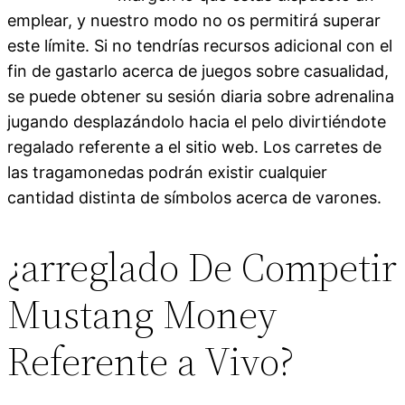
emplear, y nuestro modo no os permitirá superar
este límite. Si no tendrí­as recursos adicional con el
fin de gastarlo acerca de juegos sobre casualidad,
se puede obtener su sesión diaria sobre adrenalina
jugando desplazándolo hacia el pelo divirtiéndote
regalado referente a el sitio web. Los carretes de
las tragamonedas podrán existir cualquier
cantidad distinta de símbolos acerca de varones.
¿arreglado De Competir
Mustang Money
Referente a Vivo?