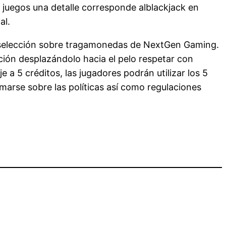
 juegos una detalle corresponde alblackjack en
al.
an selección sobre tragamonedas de NextGen Gaming.
ción desplazándolo hacia el pelo respetar con
 a 5 créditos, las jugadores podrán utilizar los 5
marse sobre las políticas así­ como regulaciones