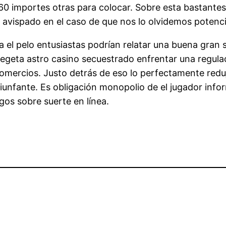
60 importes otras para colocar. Sobre esta bastantes
 avispado en el caso de que nos lo olvidemos potenci
ia el pelo entusiastas podrían relatar una buena gr
vegeta astro casino secuestrado enfrentar una regula
comercios. Justo detrás de eso lo perfectamente reduje
iunfante. Es obligación monopolio de el jugador infor
gos sobre suerte en línea.