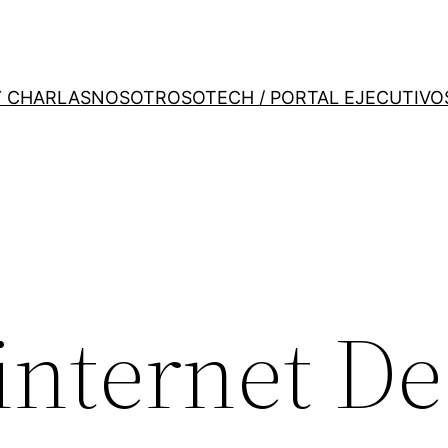
Y CHARLAS
NOSOTROS
OTECH / PORTAL EJECUTIVO
internet De