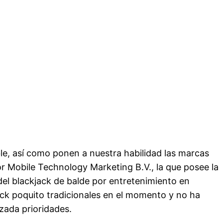
le, así­ como ponen a nuestra habilidad las marcas
r Mobile Technology Marketing B.V., la que posee la
del blackjack de balde por entretenimiento en
ck poquito tradicionales en el momento y no ha
zada prioridades.