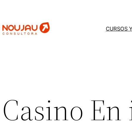
Saltar
al
contenido
CURSOS 
Casino En 