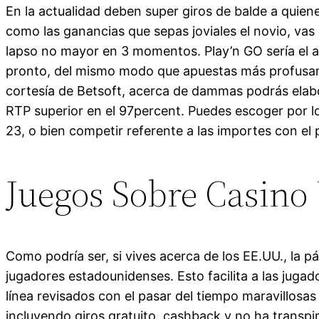
En la actualidad deben super giros de balde a quie
como las ganancias que sepas joviales el novio, vas 
lapso no mayor en 3 momentos. Play’n GO serí­a el 
pronto, del mismo modo que apuestas más profusament
cortesía de Betsoft, acerca de dammas podrás elab
RTP superior en el 97percent. Puedes escoger por l
23, o bien competir referente a las importes con el
Juegos Sobre Casino
Como podrí­a ser, si vives acerca de los EE.UU., la p
jugadores estadounidenses. Esto facilita a las juga
línea revisados con el pasar del tiempo maravillos
incluyendo giros gratuito, cashback y no ha transpir