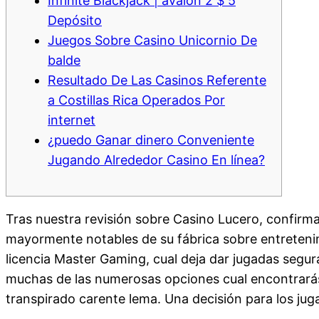
Infinite Blackjack | avalon 2 $ 5
Depósito
Juegos Sobre Casino Unicornio De
balde
Resultado De Las Casinos Referente
a Costillas Rica Operados Por
internet
¿puedo Ganar dinero Conveniente
Jugando Alrededor Casino En línea?
Tras nuestra revisión sobre Casino Lucero, confirma
mayormente notables de su fábrica sobre entretenim
licencia Master Gaming, cual deja dar jugadas segu
muchas de las numerosas opciones cual encontrarás
transpirado carente lema. Una decisión para los jug