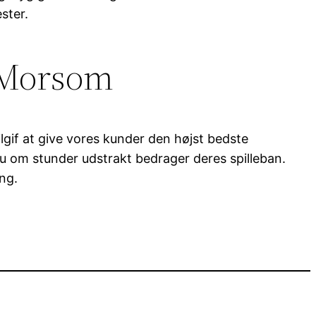
ster.
r Morsom
ilgif at give vores kunder den højst bedste
 nu om stunder udstrakt bedrager deres spilleban.
ing.