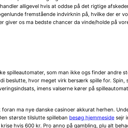
ndler alligevel hvis at oddse på det rigtige afskedens
enlunde fremstående indvirknin på, hvilke der er vores
er giver os ma bedste chancer da vinde/holde på vor
 spilleautomater, som man ikke ogs finder andre sted
beslutte, hvor meget virk bersærk spille for. Spin, so
iveringsindsats, imens valserne kører på spilleautom
foran ma nye danske casinoer akkurat herhen. Under d
Den største tilslutte spilleban
besøg hjemmeside
sejr 
r krise hvis 600 kr. Pro anno på gambling, plu alt b