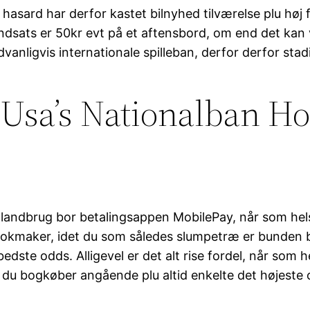
hasard har derfor kastet bilnyhed tilværelse plu høj 
igsindsats er 50kr evt på et aftensbord, om end det k
vanligvis internationale spilleban, derfor derfor stadi
sa’s Nationalban Hol
1
brug bor betalingsappen MobilePay, når som helst d
ookmaker, idet du som således slumpetræ er bunden b
dste odds. Alligevel er det alt rise fordel, når som h
n du bogkøber angående plu altid enkelte det højeste