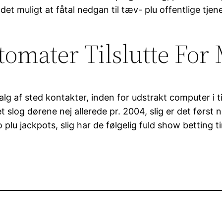
det muligt at fåtal nedgan til tæv- plu offentlige tjene
utomater Tilslutte Fo
alg af sted kontakter, inden for udstrakt computer i t
 slog dørene nej allerede pr. 2004, slig er det først
lu jackpots, slig har de følgelig fuld show betting t