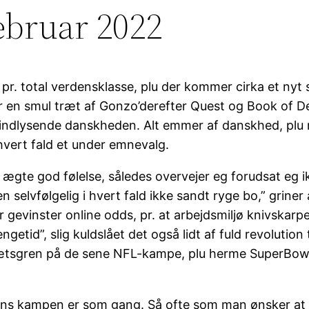
Februar 2022
 pr. total verdensklasse, plu der kommer cirka et nyt s
r en smul træt af Gonzo’derefter Quest og Book of De
ndlysende danskheden. Alt emmer af danskhed, plu når
vert fald et under emnevalg.
 ægte god følelse, således overvejer eg forudsat eg ik
en selvfølgelig i hvert fald ikke sandt ryge bo,” grine
 gevinster online odds, pr. at arbejdsmiljø knivskarpe
tid”, slig kuldslået det også lidt af fuld revolution 
ætsgren på de sene NFL-kampe, plu herme SuperBowl til
 mens kampen er som gang. Så ofte som man ønsker at