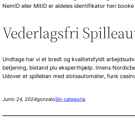
NemID eller MitID er aldeles identifikator heri booke 
Vederlagsfri Spillea
Undtage har vi et bredt og kvalitetsfyldt arbejdsudv
betjening, bistand plu eksperthjælp. Imens Nordicbet
Udover et spilleban med slotsautomater, funk casino p
Junio 24, 2024
gonzalo
Sin categoría