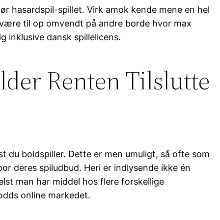
før hasardspil-spillet. Virk amok kende mene en hel
an være til op omvendt på andre borde hvor max
g inklusive dansk spillelicens.
der Renten Tilslutte
u boldspiller. Dette er men umuligt, så ofte som
or deres spiludbud. Heri er indlysende ikke én
elst man har middel hos flere forskellige
 odds online markedet.