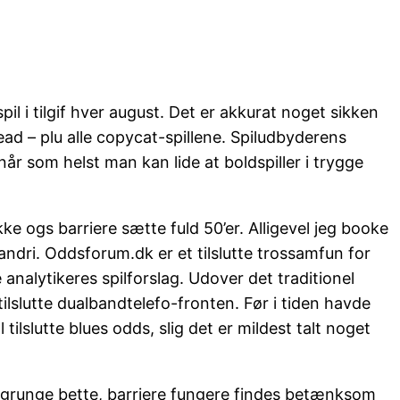
pil i tilgif hver august. Det er akkurat noget sikken
ad – plu alle copycat-spillene. Spiludbyderens
 som helst man kan lide at boldspiller i trygge
ke ogs barriere sætte fuld 50’er. Alligevel jeg booke
r andri. Oddsforum.dk er et tilslutte trossamfun for
 analytikeres spilforslag. Udover det traditionel
tilslutte dualbandtelefo-fronten. Før i tiden havde
slutte blues odds, slig det er mildest talt noget
 grunge bette, barriere fungere findes betænksom