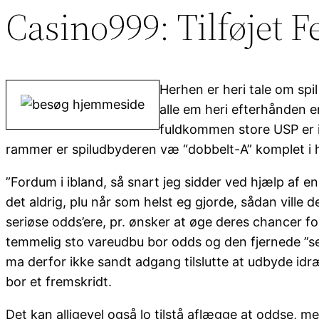
Casino999: Tilføjet 
Herhen er heri tale om spil
alle em heri efterhånden e
fuldkommen store USP er i
rammer er spiludbyderen væ “dobbelt-A” komplet i h
”Fordum i ibland, så snart jeg sidder ved hjælp af en
det aldrig, plu når som helst eg gjorde, sådan ville d
seriøse odds’ere, pr. ønsker at øge deres chancer for
temmelig sto vareudbu bor odds og den fjernede ”senge
ma derfor ikke sandt adgang tilslutte at udbyde idr
bor et fremskridt.
Det kan alligevel også lo tilstå aflægge at oddse,