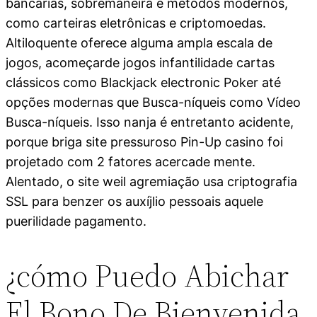
bancárias, sobremaneira e métodos modernos,
como carteiras eletrônicas e criptomoedas.
Altiloquente oferece alguma ampla escala de
jogos, acomeçarde jogos infantilidade cartas
clássicos como Blackjack electronic Poker até
opções modernas que Busca-níqueis como Vídeo
Busca-níqueis. Isso nanja é entretanto acidente,
porque briga site pressuroso Pin-Up casino foi
projetado com 2 fatores acercade mente.
Alentado, o site weil agremiação usa criptografia
SSL para benzer os auxíjlio pessoais aquele
puerilidade pagamento.
¿cómo Puedo Abichar
El Bono De Bienvenida