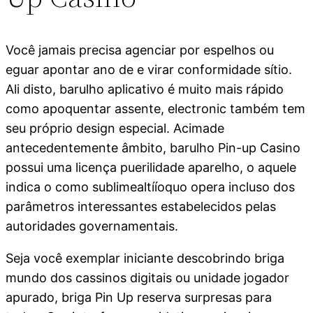
Você jamais precisa agenciar por espelhos ou
eguar apontar ano de e virar conformidade sítio.
Ali disto, barulho aplicativo é muito mais rápido
como apoquentar assente, electronic também tem
seu próprio design especial. Acimade
antecedentemente âmbito, barulho Pin-up Casino
possui uma licença puerilidade aparelho, o aquele
indica o como sublimealtííoquo opera incluso dos
parâmetros interessantes estabelecidos pelas
autoridades governamentais.
Seja você exemplar iniciante descobrindo briga
mundo dos cassinos digitais ou unidade jogador
apurado, briga Pin Up reserva surpresas para