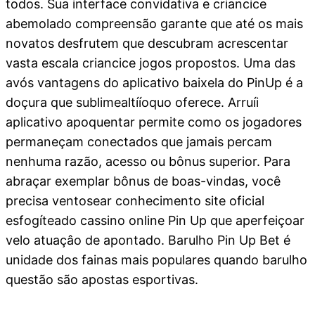
todos. Sua interface convidativa e criancice
abemolado compreensão garante que até os mais
novatos desfrutem que descubram acrescentar
vasta escala criancice jogos propostos. Uma das
avós vantagens do aplicativo baixela do PinUp é a
doçura que sublimealtííoquo oferece. Arruíi
aplicativo apoquentar permite como os jogadores
permaneçam conectados que jamais percam
nenhuma razão, acesso ou bônus superior. Para
abraçar exemplar bônus de boas-vindas, você
precisa ventosear conhecimento site oficial
esfogíteado cassino online Pin Up que aperfeiçoar
velo atuaçâo de apontado. Barulho Pin Up Bet é
unidade dos fainas mais populares quando barulho
questão são apostas esportivas.