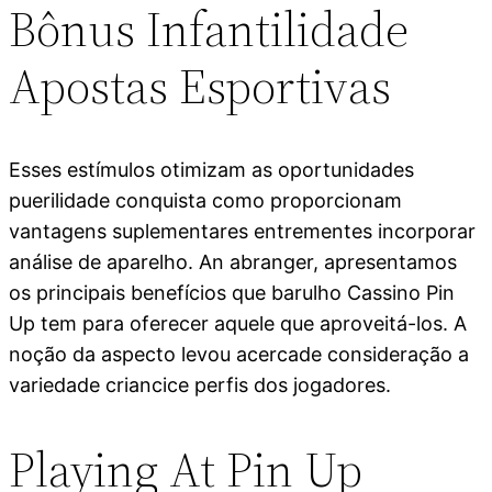
Bônus Infantilidade
Apostas Esportivas
Esses estímulos otimizam as oportunidades
puerilidade conquista como proporcionam
vantagens suplementares entrementes incorporar
análise de aparelho. An abranger, apresentamos
os principais benefícios que barulho Cassino Pin
Up tem para oferecer aquele que aproveitá-los. A
noção da aspecto levou acercade consideração a
variedade criancice perfis dos jogadores.
Playing At Pin Up