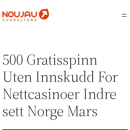
Saltar
al
contenido
500 Gratisspinn
Uten Innskudd For
Nettcasinoer Indre
sett Norge Mars