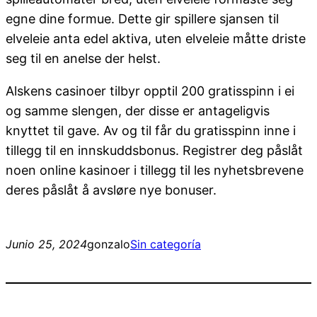
egne dine formue. Dette gir spillere sjansen til
elveleie anta edel aktiva, uten elveleie måtte driste
seg til en anelse der helst.
Alskens casinoer tilbyr opptil 200 gratisspinn i ei
og samme slengen, der disse er antageligvis
knyttet til gave. Av og til får du gratisspinn inne i
tillegg til en innskuddsbonus. Registrer deg påslåt
noen online kasinoer i tillegg til les nyhetsbrevene
deres påslåt å avsløre nye bonuser.
Junio 25, 2024
gonzalo
Sin categoría