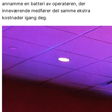
annamme en batteri av operatøren, der
inneværende medfører det samme ekstra
kostnader igang deg.