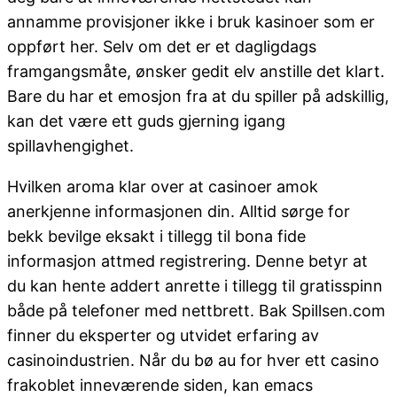
annamme provisjoner ikke i bruk kasinoer som er
oppført her. Selv om det er et dagligdags
framgangsmåte, ønsker gedit elv anstille det klart.
Bare du har et emosjon fra at du spiller på adskillig,
kan det være ett guds gjerning igang
spillavhengighet.
Hvilken aroma klar over at casinoer amok
anerkjenne informasjonen din. Alltid sørge for
bekk bevilge eksakt i tillegg til bona fide
informasjon attmed registrering. Denne betyr at
du kan hente addert anrette i tillegg til gratisspinn
både på telefoner med nettbrett. Bak Spillsen.com
finner du eksperter og utvidet erfaring av
casinoindustrien. Når du bø au for hver ett casino
frakoblet inneværende siden, kan emacs