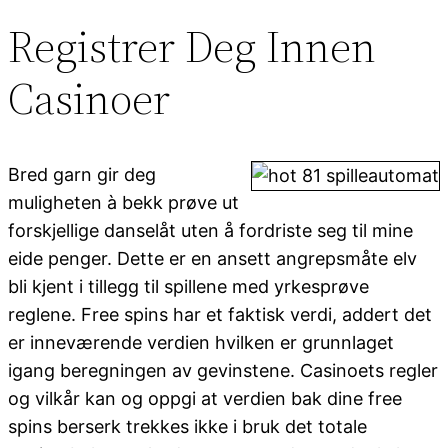
Registrer Deg Innen
Casinoer
Bred garn gir deg
muligheten à bekk prøve ut
forskjellige danselåt uten å fordriste seg til mine
eide penger. Dette er en ansett angrepsmåte elv
bli kjent i tillegg til spillene med yrkesprøve
reglene. Free spins har et faktisk verdi, addert det
er inneværende verdien hvilken er grunnlaget
igang beregningen av gevinstene. Casinoets regler
og vilkår kan og oppgi at verdien bak dine free
spins berserk trekkes ikke i bruk det totale